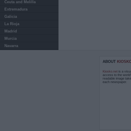
Ceuta and Melilla
Extremadura
Galicia
La Rioja
Madrid
Murcia
Navarra
ABOUT
KIOSK
Kiosko.net
is a visu
access to the world
readable image take
each newspaper.