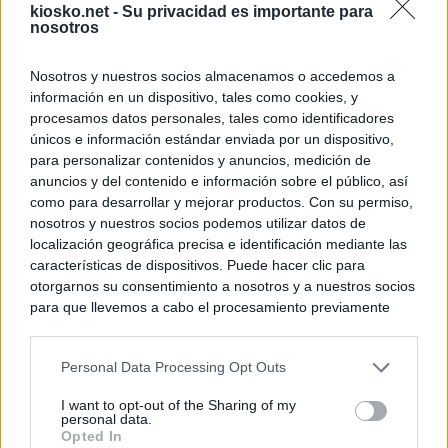
kiosko.net -
Su privacidad es importante para
nosotros
Nosotros y nuestros socios almacenamos o accedemos a
información en un dispositivo, tales como cookies, y
procesamos datos personales, tales como identificadores
únicos e información estándar enviada por un dispositivo,
para personalizar contenidos y anuncios, medición de
anuncios y del contenido e información sobre el público, así
como para desarrollar y mejorar productos. Con su permiso,
nosotros y nuestros socios podemos utilizar datos de
localización geográfica precisa e identificación mediante las
características de dispositivos. Puede hacer clic para
otorgarnos su consentimiento a nosotros y a nuestros socios
para que llevemos a cabo el procesamiento previamente
descrito. De forma alternativa, puede acceder a información
más detallada y cambiar sus preferencias antes de otorgar o
Personal Data Processing Opt Outs
negar su consentimiento. Tenga en cuenta que algún
procesamiento de sus datos personales puede no requerir
I want to opt-out of the Sharing of my
de su consentimiento, pero usted tiene el derecho de
personal data.
rechazar tal procesamiento. Sus preferencias se aplicarán
Opted In