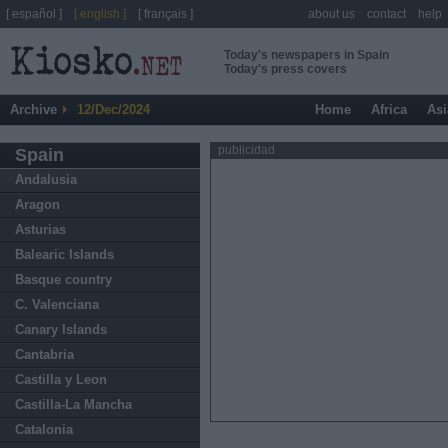
[ español ]
[ english ]
[ français ]
about us
contact
help
Today's newspapers in Spain
Today's press covers
Archive
12/Dec/2024
Home
Africa
Asi
publicidad
Spain
Andalusia
Aragon
Asturias
Balearic Islands
Basque country
C. Valenciana
Canary Islands
Cantabria
Castilla y Leon
Castilla-La Mancha
Catalonia