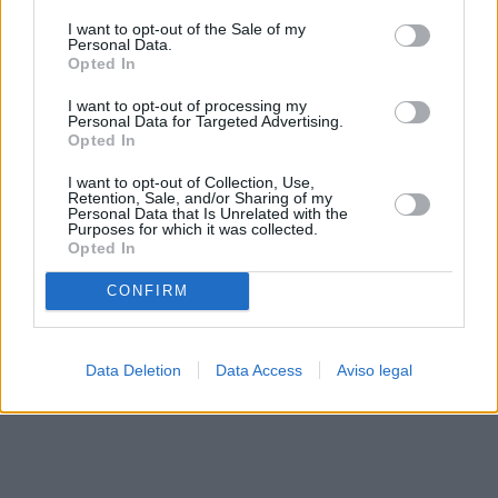
solo a este sitio web. Puede cambiar sus preferencias en
I want to opt-out of the Sale of my
cualquier momento entrando de nuevo en este sitio web o
Personal Data.
visitando nuestra política de privacidad.
Opted In
I want to opt-out of processing my
Personal Data for Targeted Advertising.
Opted In
I want to opt-out of Collection, Use,
Retention, Sale, and/or Sharing of my
Personal Data that Is Unrelated with the
Purposes for which it was collected.
Opted In
CONFIRM
Data Deletion
Data Access
Aviso legal