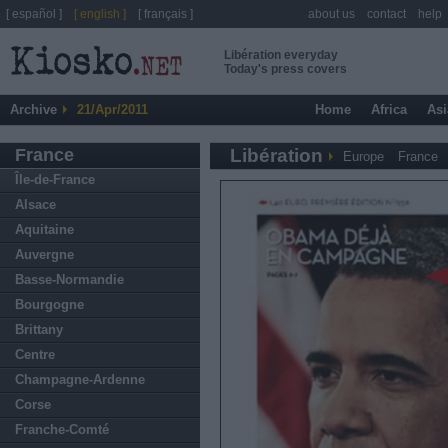
[ español ]
[ english ]
[ français ]
about us
contact
help
Libération everyday
Today's press covers
Archive
21/Apr/2011
Home
Africa
Asi
France
Libération
Europe
France
Île-de-France
Alsace
Aquitaine
Auvergne
Basse-Normandie
Bourgogne
Brittany
Centre
Champagne-Ardenne
Corse
Franche-Comté