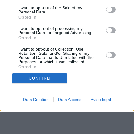
solo a este sitio web. Puede cambiar sus preferencias en
I want to opt-out of the Sale of my
cualquier momento entrando de nuevo en este sitio web o
Personal Data.
visitando nuestra política de privacidad.
Opted In
I want to opt-out of processing my
Personal Data for Targeted Advertising.
Opted In
I want to opt-out of Collection, Use,
Retention, Sale, and/or Sharing of my
Personal Data that Is Unrelated with the
Purposes for which it was collected.
Opted In
CONFIRM
Data Deletion
Data Access
Aviso legal