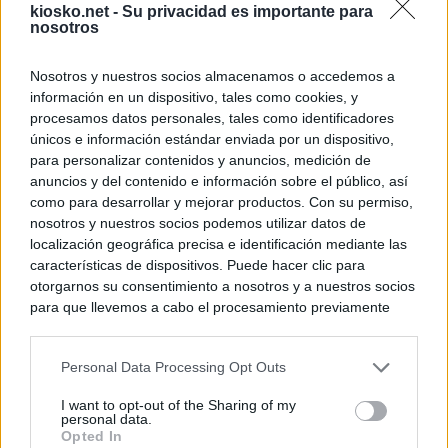
kiosko.net -
Su privacidad es importante para
nosotros
Nosotros y nuestros socios almacenamos o accedemos a
información en un dispositivo, tales como cookies, y
procesamos datos personales, tales como identificadores
únicos e información estándar enviada por un dispositivo,
para personalizar contenidos y anuncios, medición de
anuncios y del contenido e información sobre el público, así
como para desarrollar y mejorar productos. Con su permiso,
nosotros y nuestros socios podemos utilizar datos de
localización geográfica precisa e identificación mediante las
características de dispositivos. Puede hacer clic para
otorgarnos su consentimiento a nosotros y a nuestros socios
para que llevemos a cabo el procesamiento previamente
descrito. De forma alternativa, puede acceder a información
más detallada y cambiar sus preferencias antes de otorgar o
Personal Data Processing Opt Outs
negar su consentimiento. Tenga en cuenta que algún
procesamiento de sus datos personales puede no requerir
I want to opt-out of the Sharing of my
de su consentimiento, pero usted tiene el derecho de
personal data.
rechazar tal procesamiento. Sus preferencias se aplicarán
Opted In