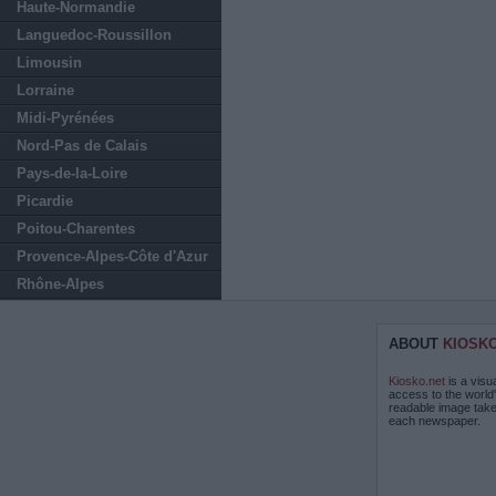
Haute-Normandie
Languedoc-Roussillon
Limousin
Lorraine
Midi-Pyrénées
Nord-Pas de Calais
Pays-de-la-Loire
Picardie
Poitou-Charentes
Provence-Alpes-Côte d'Azur
Rhône-Alpes
ABOUT
KIOSK
Kiosko.net
is a visu
access to the world
readable image take
each newspaper.