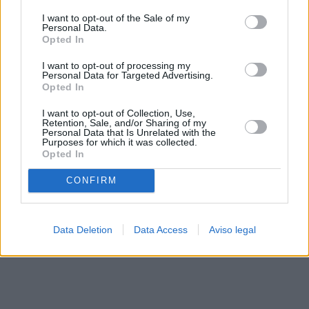
solo a este sitio web. Puede cambiar sus preferencias en
I want to opt-out of the Sale of my
cualquier momento entrando de nuevo en este sitio web o
Personal Data.
visitando nuestra política de privacidad.
Opted In
I want to opt-out of processing my
Personal Data for Targeted Advertising.
Opted In
I want to opt-out of Collection, Use,
Retention, Sale, and/or Sharing of my
Personal Data that Is Unrelated with the
Purposes for which it was collected.
Opted In
CONFIRM
Data Deletion
Data Access
Aviso legal