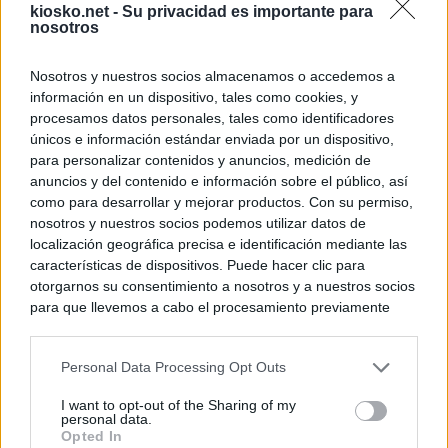
kiosko.net -
Su privacidad es importante para
nosotros
Nosotros y nuestros socios almacenamos o accedemos a
información en un dispositivo, tales como cookies, y
procesamos datos personales, tales como identificadores
únicos e información estándar enviada por un dispositivo,
para personalizar contenidos y anuncios, medición de
anuncios y del contenido e información sobre el público, así
como para desarrollar y mejorar productos. Con su permiso,
nosotros y nuestros socios podemos utilizar datos de
localización geográfica precisa e identificación mediante las
características de dispositivos. Puede hacer clic para
otorgarnos su consentimiento a nosotros y a nuestros socios
para que llevemos a cabo el procesamiento previamente
descrito. De forma alternativa, puede acceder a información
más detallada y cambiar sus preferencias antes de otorgar o
Personal Data Processing Opt Outs
negar su consentimiento. Tenga en cuenta que algún
procesamiento de sus datos personales puede no requerir
I want to opt-out of the Sharing of my
de su consentimiento, pero usted tiene el derecho de
personal data.
rechazar tal procesamiento. Sus preferencias se aplicarán
Opted In