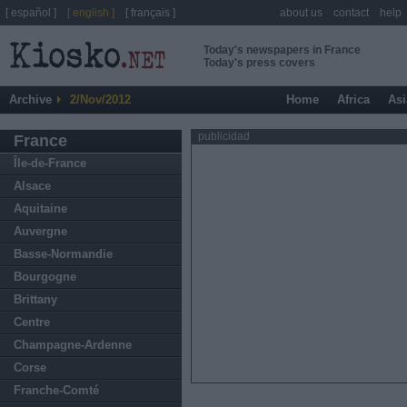
[ español ]
[ english ]
[ français ]
about us
contact
help
Today's newspapers in France
Today's press covers
Archive
2/Nov/2012
Home
Africa
Asi
publicidad
France
Île-de-France
Alsace
Aquitaine
Auvergne
Basse-Normandie
Bourgogne
Brittany
Centre
Champagne-Ardenne
Corse
Franche-Comté