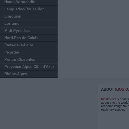
Haute-Normandie
Languedoc-Roussillon
Limousin
Lorraine
Midi-Pyrénées
Nord-Pas de Calais
Pays-de-la-Loire
Picardie
Poitou-Charentes
Provence-Alpes-Côte d'Azur
Rhône-Alpes
ABOUT
KIOSK
Kiosko.net
is a visu
access to the world
readable image take
each newspaper.