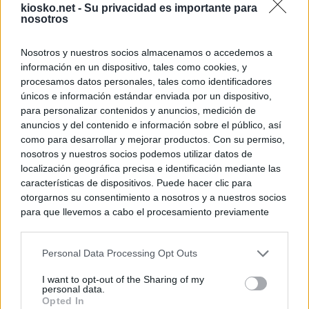
kiosko.net -
Su privacidad es importante para
nosotros
Nosotros y nuestros socios almacenamos o accedemos a
información en un dispositivo, tales como cookies, y
procesamos datos personales, tales como identificadores
únicos e información estándar enviada por un dispositivo,
para personalizar contenidos y anuncios, medición de
anuncios y del contenido e información sobre el público, así
como para desarrollar y mejorar productos. Con su permiso,
nosotros y nuestros socios podemos utilizar datos de
localización geográfica precisa e identificación mediante las
características de dispositivos. Puede hacer clic para
otorgarnos su consentimiento a nosotros y a nuestros socios
para que llevemos a cabo el procesamiento previamente
descrito. De forma alternativa, puede acceder a información
más detallada y cambiar sus preferencias antes de otorgar o
Personal Data Processing Opt Outs
negar su consentimiento. Tenga en cuenta que algún
procesamiento de sus datos personales puede no requerir
I want to opt-out of the Sharing of my
de su consentimiento, pero usted tiene el derecho de
personal data.
rechazar tal procesamiento. Sus preferencias se aplicarán
Opted In