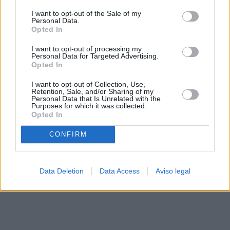
solo a este sitio web. Puede cambiar sus preferencias en
I want to opt-out of the Sale of my
cualquier momento entrando de nuevo en este sitio web o
Personal Data.
visitando nuestra política de privacidad.
Opted In
I want to opt-out of processing my
Personal Data for Targeted Advertising.
Opted In
I want to opt-out of Collection, Use,
Retention, Sale, and/or Sharing of my
Personal Data that Is Unrelated with the
Purposes for which it was collected.
Opted In
CONFIRM
Data Deletion
Data Access
Aviso legal