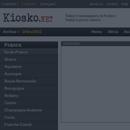
[ español ]
[ english ]
[ français ]
about us
contact
help
Today's newspapers in France
Today's press covers
Archive
2/Nov/2012
Home
Africa
Asi
publicidad
France
Île-de-France
Alsace
Aquitaine
Auvergne
Basse-Normandie
Bourgogne
Brittany
Centre
Champagne-Ardenne
Corse
Franche-Comté