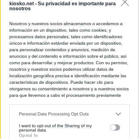
kiosko.net -
Su privacidad es importante para
nosotros
Nosotros y nuestros socios almacenamos o accedemos a
información en un dispositivo, tales como cookies, y
procesamos datos personales, tales como identificadores
únicos e información estándar enviada por un dispositivo,
para personalizar contenidos y anuncios, medición de
anuncios y del contenido e información sobre el público, así
como para desarrollar y mejorar productos. Con su permiso,
nosotros y nuestros socios podemos utilizar datos de
localización geográfica precisa e identificación mediante las
características de dispositivos. Puede hacer clic para
otorgarnos su consentimiento a nosotros y a nuestros socios
para que llevemos a cabo el procesamiento previamente
descrito. De forma alternativa, puede acceder a información
más detallada y cambiar sus preferencias antes de otorgar o
Personal Data Processing Opt Outs
negar su consentimiento. Tenga en cuenta que algún
procesamiento de sus datos personales puede no requerir
I want to opt-out of the Sharing of my
de su consentimiento, pero usted tiene el derecho de
personal data.
rechazar tal procesamiento. Sus preferencias se aplicarán
Opted In