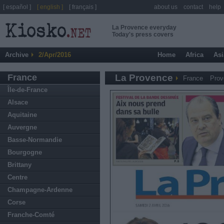
[ español ]
[ english ]
[ français ]
about us
contact
help
La Provence everyday
Today's press covers
Archive
2/Apr/2016
Home
Africa
Asi
France
La Provence
France
Prov
Île-de-France
Alsace
Aquitaine
Auvergne
Basse-Normandie
Bourgogne
Brittany
Centre
Champagne-Ardenne
Corse
Franche-Comté