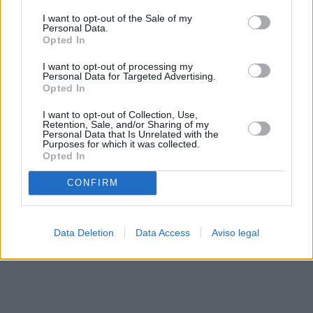
solo a este sitio web. Puede cambiar sus preferencias en
I want to opt-out of the Sale of my
cualquier momento entrando de nuevo en este sitio web o
Personal Data.
visitando nuestra política de privacidad.
Opted In
I want to opt-out of processing my
Personal Data for Targeted Advertising.
Opted In
I want to opt-out of Collection, Use,
Retention, Sale, and/or Sharing of my
Personal Data that Is Unrelated with the
Purposes for which it was collected.
Opted In
CONFIRM
Data Deletion
Data Access
Aviso legal