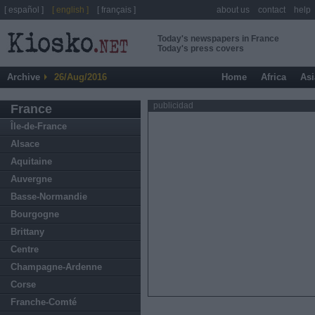
[ español ]
[ english ]
[ français ]
about us
contact
help
Today's newspapers in France
Today's press covers
Archive
26/Aug/2016
Home
Africa
Asi
publicidad
France
Île-de-France
Alsace
Aquitaine
Auvergne
Basse-Normandie
Bourgogne
Brittany
Centre
Champagne-Ardenne
Corse
Franche-Comté