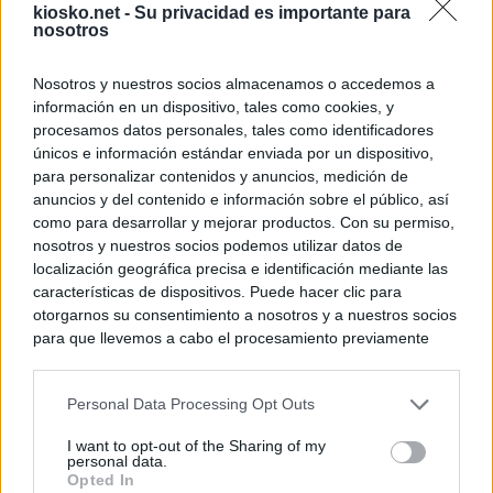
kiosko.net -
Su privacidad es importante para
nosotros
Nosotros y nuestros socios almacenamos o accedemos a
información en un dispositivo, tales como cookies, y
procesamos datos personales, tales como identificadores
únicos e información estándar enviada por un dispositivo,
para personalizar contenidos y anuncios, medición de
anuncios y del contenido e información sobre el público, así
como para desarrollar y mejorar productos. Con su permiso,
nosotros y nuestros socios podemos utilizar datos de
localización geográfica precisa e identificación mediante las
características de dispositivos. Puede hacer clic para
otorgarnos su consentimiento a nosotros y a nuestros socios
para que llevemos a cabo el procesamiento previamente
descrito. De forma alternativa, puede acceder a información
más detallada y cambiar sus preferencias antes de otorgar o
Personal Data Processing Opt Outs
negar su consentimiento. Tenga en cuenta que algún
procesamiento de sus datos personales puede no requerir
I want to opt-out of the Sharing of my
de su consentimiento, pero usted tiene el derecho de
personal data.
rechazar tal procesamiento. Sus preferencias se aplicarán
Opted In