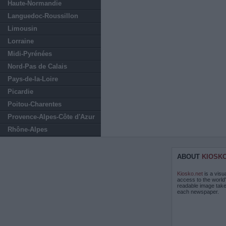
Haute-Normandie
Languedoc-Roussillon
Limousin
Lorraine
Midi-Pyrénées
Nord-Pas de Calais
Pays-de-la-Loire
Picardie
Poitou-Charentes
Provence-Alpes-Côte d'Azur
Rhône-Alpes
ABOUT
KIOSK
Kiosko.net
is a visu
access to the world
readable image take
each newspaper.