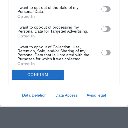
solo a este sitio web. Puede cambiar sus preferencias en
I want to opt-out of the Sale of my
cualquier momento entrando de nuevo en este sitio web o
Personal Data.
visitando nuestra política de privacidad.
Opted In
I want to opt-out of processing my
Personal Data for Targeted Advertising.
Opted In
I want to opt-out of Collection, Use,
Retention, Sale, and/or Sharing of my
Personal Data that Is Unrelated with the
Purposes for which it was collected.
Opted In
CONFIRM
Data Deletion
Data Access
Aviso legal