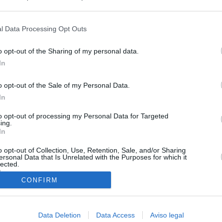
s en cualquier momento entrando de nuevo en este sitio web o visitan
privacidad.
l Data Processing Opt Outs
o opt-out of the Sharing of my personal data.
In
o opt-out of the Sale of my Personal Data.
In
to opt-out of processing my Personal Data for Targeted
ing.
In
o opt-out of Collection, Use, Retention, Sale, and/or Sharing
O.NET
ersonal Data that Is Unrelated with the Purposes for which it
lected.
ual daily press directory that gives access to the world's largest news
In
 a readable image taken from today's frontpage cover of each
CONFIRM
Data Deletion
Data Access
Aviso legal