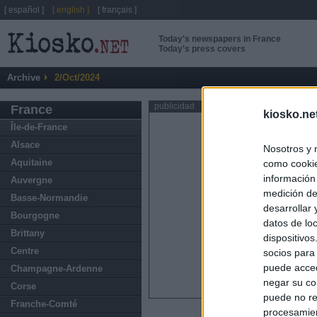
[ español ]
[ english ]
[ français ]
Today's newspapers in France
Today's press covers
Archive
2/Oct/2024
publicidad
France
kiosko.ne
Île-de-France
Alsace
Nosotros y 
Aquitaine
como cookie
información
Auvergne
medición de
Basse-Normandie
desarrollar
Bourgogne
datos de loc
Brittany
dispositivo
Centre
socios para
puede acced
Champagne-Ardenne
negar su co
Corse
puede no re
Franche-Comté
procesamien