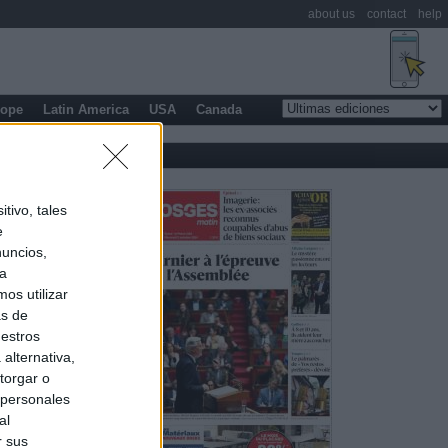
about us
contact
help
rope
Latin America
USA
Canada
tivo, tales
e
nuncios,
ra
os utilizar
as de
uestros
alternativa,
torgar o
 personales
al
r sus