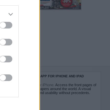
do nuestra
KIOSKO.NET APP FOR IPHONE AND IPAD
Kiosko.net for iPhone.
Access the front pages of
major newspapers around the world. A visual
experience and usability without precedents.