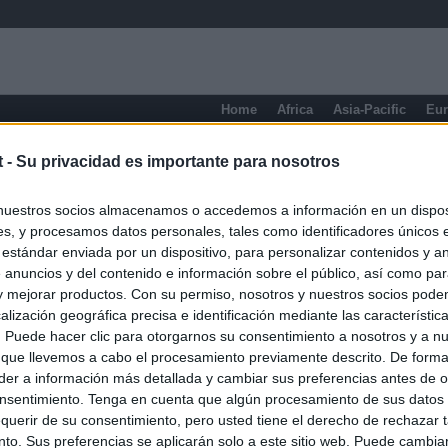
Home
Africa
Asia-Pacific
Eu
Lorraine
t -
Su privacidad es importante para nosotros
nuestros socios almacenamos o accedemos a información en un disposi
s, y procesamos datos personales, tales como identificadores únicos 
 estándar enviada por un dispositivo, para personalizar contenidos y a
 anuncios y del contenido e información sobre el público, así como pa
 y mejorar productos. Con su permiso, nosotros y nuestros socios podem
alización geográfica precisa e identificación mediante las característic
s. Puede hacer clic para otorgarnos su consentimiento a nosotros y a n
 que llevemos a cabo el procesamiento previamente descrito. De forma 
er a información más detallada y cambiar sus preferencias antes de o
nsentimiento. Tenga en cuenta que algún procesamiento de sus datos
querir de su consentimiento, pero usted tiene el derecho de rechazar t
to. Sus preferencias se aplicarán solo a este sitio web. Puede cambia