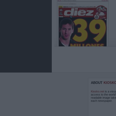
ABOUT
KIOSK
Kiosko.net
is a visu
access to the world
readable image take
each newspaper.