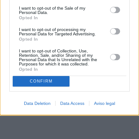
solo a este sitio web. Puede cambiar sus preferencias en
I want to opt-out of the Sale of my
cualquier momento entrando de nuevo en este sitio web o
Personal Data.
visitando nuestra política de privacidad.
Opted In
I want to opt-out of processing my
Personal Data for Targeted Advertising.
Opted In
I want to opt-out of Collection, Use,
Retention, Sale, and/or Sharing of my
Personal Data that Is Unrelated with the
Purposes for which it was collected.
Opted In
CONFIRM
Data Deletion
Data Access
Aviso legal