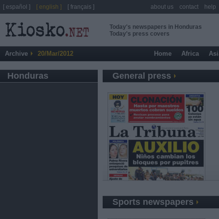
[ español ]
[ english ]
[ français ]
about us
contact
help
Today's newspapers in Honduras
Today's press covers
Archive
20/Mar/2012
Home
Africa
Asi
Honduras
General press
Sports newspapers