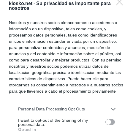
kiosko.net -
Su privacidad es importante para
nosotros
Nosotros y nuestros socios almacenamos o accedemos a
información en un dispositivo, tales como cookies, y
procesamos datos personales, tales como identificadores
únicos e información estándar enviada por un dispositivo,
para personalizar contenidos y anuncios, medición de
anuncios y del contenido e información sobre el público, así
como para desarrollar y mejorar productos. Con su permiso,
nosotros y nuestros socios podemos utilizar datos de
localización geográfica precisa e identificación mediante las
características de dispositivos. Puede hacer clic para
otorgarnos su consentimiento a nosotros y a nuestros socios
para que llevemos a cabo el procesamiento previamente
descrito. De forma alternativa, puede acceder a información
más detallada y cambiar sus preferencias antes de otorgar o
Personal Data Processing Opt Outs
negar su consentimiento. Tenga en cuenta que algún
procesamiento de sus datos personales puede no requerir
I want to opt-out of the Sharing of my
de su consentimiento, pero usted tiene el derecho de
personal data.
rechazar tal procesamiento. Sus preferencias se aplicarán
Opted In