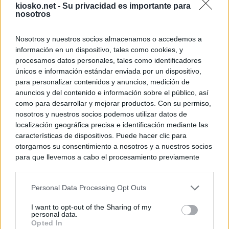
kiosko.net -
Su privacidad es importante para
nosotros
Nosotros y nuestros socios almacenamos o accedemos a
información en un dispositivo, tales como cookies, y
procesamos datos personales, tales como identificadores
únicos e información estándar enviada por un dispositivo,
para personalizar contenidos y anuncios, medición de
anuncios y del contenido e información sobre el público, así
como para desarrollar y mejorar productos. Con su permiso,
nosotros y nuestros socios podemos utilizar datos de
localización geográfica precisa e identificación mediante las
características de dispositivos. Puede hacer clic para
otorgarnos su consentimiento a nosotros y a nuestros socios
para que llevemos a cabo el procesamiento previamente
descrito. De forma alternativa, puede acceder a información
más detallada y cambiar sus preferencias antes de otorgar o
Personal Data Processing Opt Outs
negar su consentimiento. Tenga en cuenta que algún
procesamiento de sus datos personales puede no requerir
I want to opt-out of the Sharing of my
de su consentimiento, pero usted tiene el derecho de
personal data.
rechazar tal procesamiento. Sus preferencias se aplicarán
Opted In