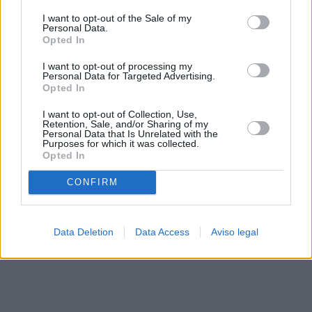
solo a este sitio web. Puede cambiar sus preferencias en
I want to opt-out of the Sale of my
cualquier momento entrando de nuevo en este sitio web o
Personal Data.
visitando nuestra política de privacidad.
Opted In
I want to opt-out of processing my
Personal Data for Targeted Advertising.
Opted In
I want to opt-out of Collection, Use,
Retention, Sale, and/or Sharing of my
Personal Data that Is Unrelated with the
Purposes for which it was collected.
Opted In
CONFIRM
Data Deletion
Data Access
Aviso legal