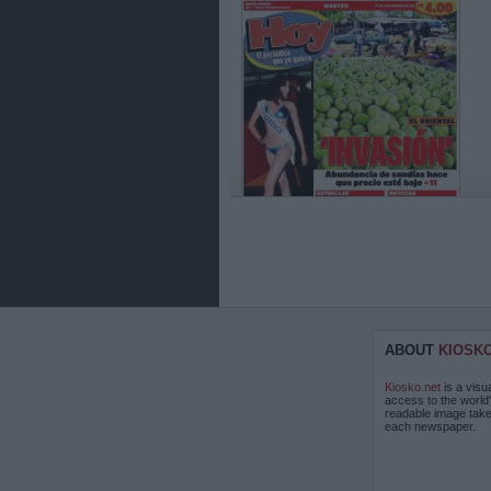
ABOUT
KIOSK
Kiosko.net
is a visu
access to the world
readable image take
each newspaper.