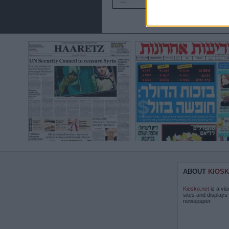
ABOUT
KIOSK
Kiosko.net
is a vis
sites and displays
newspaper.