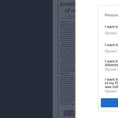
preferencia
política de 
Persona
I want t
Opted 
I want t
Opted 
I want 
Advertis
Opted 
I want t
of my P
was col
Opted 