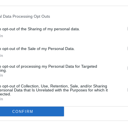
s en cualquier momento entrando de nuevo en este sitio web o visitan
privacidad.
l Data Processing Opt Outs
o opt-out of the Sharing of my personal data.
In
o opt-out of the Sale of my Personal Data.
In
to opt-out of processing my Personal Data for Targeted
ing.
In
o opt-out of Collection, Use, Retention, Sale, and/or Sharing
ersonal Data that Is Unrelated with the Purposes for which it
lected.
In
CONFIRM