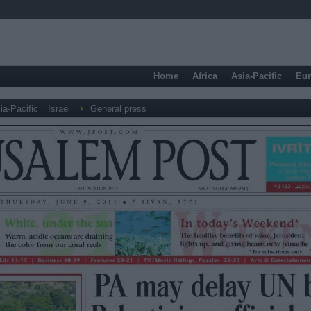
Home
Africa
Asia-Pacific
Eu
ia-Pacific
Israel
General press