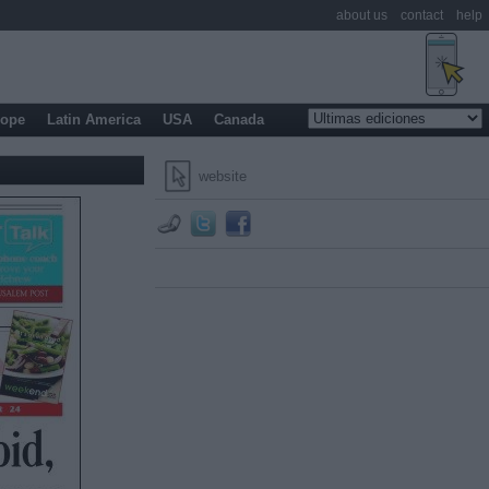
about us
contact
help
rope
Latin America
USA
Canada
website