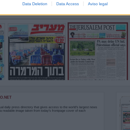
Data Deletion
Data Access
Aviso legal
O.NET
ual daily press directory that gives access to the world's largest news
 a readable image taken from today's frontpage cover of each