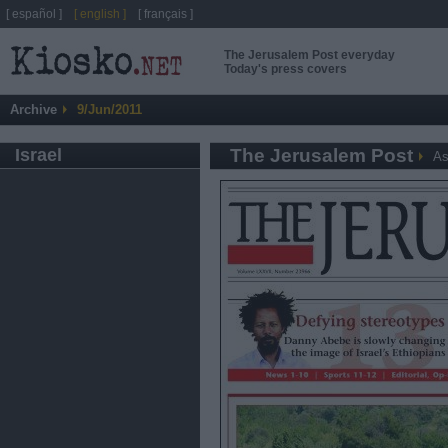
[ español ]
[ english ]
[ français ]
The Jerusalem Post everyday
Today's press covers
Archive
9/Jun/2011
Israel
The Jerusalem Post
As