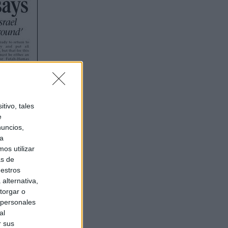
tivo, tales
e
nuncios,
ra
os utilizar
as de
uestros
alternativa,
torgar o
 personales
al
r sus