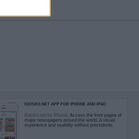
KIOSKO.NET APP FOR IPHONE AND IPAD
Kiosko.net for iPhone.
Access the front pages of
major newspapers around the world. A visual
experience and usability without precedents.