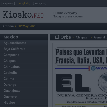
[ español ]
[ english ]
[ français ]
El Orbe everyday
Today's press covers
Archive
12/May/2020
Mexico
El Orbe
Chiapas
General 
Aguascalientes
Baja California
Campeche
Chiapas
Chihuahua
Coahuila
Colima
Durango
Guanajuato
Guerrero
Hidalgo