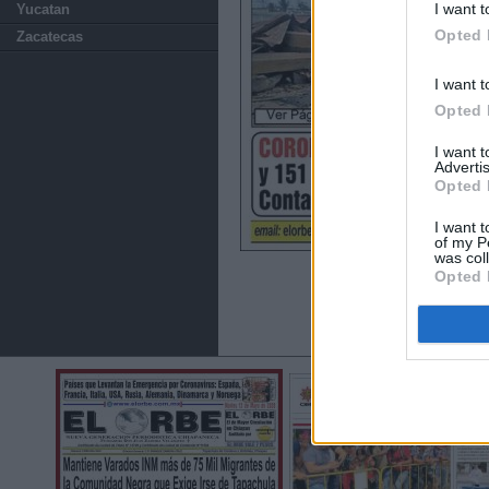
I want t
Yucatan
Opted 
Zacatecas
I want t
Opted 
I want 
Advertis
Opted 
I want t
of my P
was col
Opted 