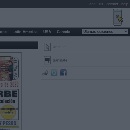
about us
contact
help
rope
Latin America
USA
Canada
website
translate