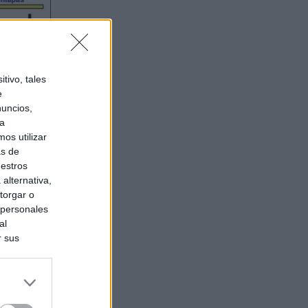
tivo, tales
e
nuncios,
ra
os utilizar
as de
uestros
alternativa,
torgar o
 personales
al
r sus
do nuestra