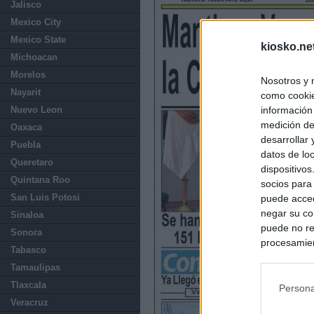
Jalisco
Mexico City
Mexico State
kiosko.ne
Michoacan
Morelos
Nosotros y 
Nayarit
como cookie
información
Nuevo Leon
medición de
Oaxaca
desarrollar
Puebla
datos de loc
Queretaro
dispositivo
Quintana Roo
socios para
San Luis Potosi
puede acced
negar su co
Sinaloa
puede no re
Sonora
procesamien
Tabasco
preferencia
Tamaulipas
política de 
Tlaxcala
Persona
Veracruz