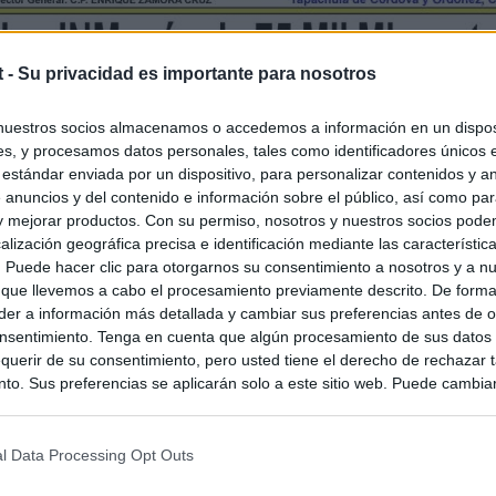
t -
Su privacidad es importante para nosotros
nuestros socios almacenamos o accedemos a información en un disposi
s, y procesamos datos personales, tales como identificadores únicos 
 estándar enviada por un dispositivo, para personalizar contenidos y a
 anuncios y del contenido e información sobre el público, así como pa
 y mejorar productos. Con su permiso, nosotros y nuestros socios podem
alización geográfica precisa e identificación mediante las característic
s. Puede hacer clic para otorgarnos su consentimiento a nosotros y a n
 que llevemos a cabo el procesamiento previamente descrito. De forma 
er a información más detallada y cambiar sus preferencias antes de o
nsentimiento. Tenga en cuenta que algún procesamiento de sus datos
querir de su consentimiento, pero usted tiene el derecho de rechazar t
to. Sus preferencias se aplicarán solo a este sitio web. Puede cambia
s en cualquier momento entrando de nuevo en este sitio web o visitan
privacidad.
l Data Processing Opt Outs