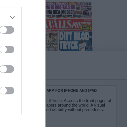
do nuestra
KIOSKO.NET APP FOR IPHONE AND IPAD
Kiosko.net for iPhone.
Access the front pages of
major newspapers around the world. A visual
experience and usability without precedents.