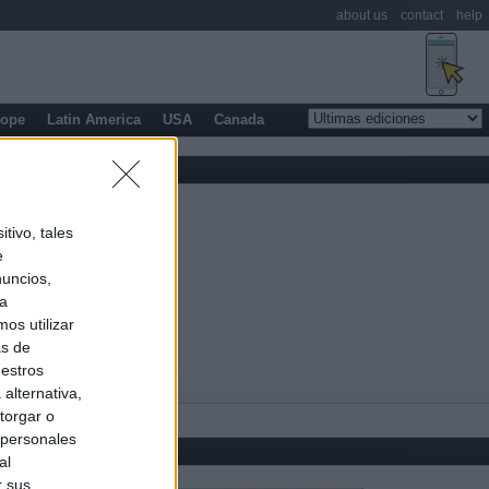
about us
contact
help
rope
Latin America
USA
Canada
tivo, tales
e
nuncios,
ra
os utilizar
as de
uestros
alternativa,
torgar o
 personales
al
r sus