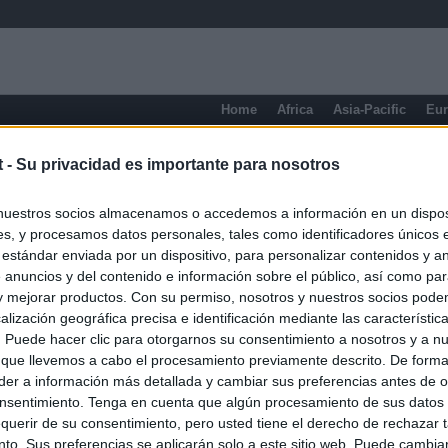
Home
Africa
Asia-Pacific
Eu
t -
Su privacidad es importante para nosotros
nuestros socios almacenamos o accedemos a información en un disposi
s, y procesamos datos personales, tales como identificadores únicos 
 estándar enviada por un dispositivo, para personalizar contenidos y a
 anuncios y del contenido e información sobre el público, así como pa
 y mejorar productos. Con su permiso, nosotros y nuestros socios podem
alización geográfica precisa e identificación mediante las característic
s. Puede hacer clic para otorgarnos su consentimiento a nosotros y a n
 que llevemos a cabo el procesamiento previamente descrito. De forma 
er a información más detallada y cambiar sus preferencias antes de o
nsentimiento. Tenga en cuenta que algún procesamiento de sus datos
querir de su consentimiento, pero usted tiene el derecho de rechazar t
to. Sus preferencias se aplicarán solo a este sitio web. Puede cambia