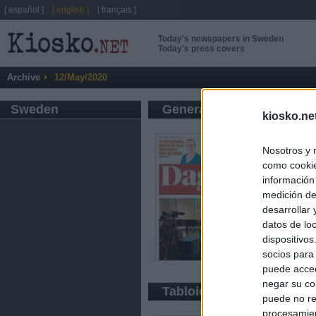
[ español ]
[ english ]
[ français ]
Today's newspapers in Sweden
Today's press covers
Archive
12/May/2020
Sweden
General press
kiosko.ne
Nosotros y 
como cookie
información
medición de
desarrollar
datos de loc
dispositivo
socios para
puede acced
negar su co
Tabloid
puede no re
procesamien