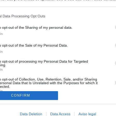
s en cualquier momento entrando de nuevo en este sitio web o visitan
privacidad.
l Data Processing Opt Outs
o opt-out of the Sharing of my personal data.
In
o opt-out of the Sale of my Personal Data.
In
to opt-out of processing my Personal Data for Targeted
ing.
In
o opt-out of Collection, Use, Retention, Sale, and/or Sharing
O.NET
ersonal Data that Is Unrelated with the Purposes for which it
lected.
In
ual daily press directory that gives access to the world's largest news
 a readable image taken from today's frontpage cover of each
CONFIRM
Data Deletion
Data Access
Aviso legal