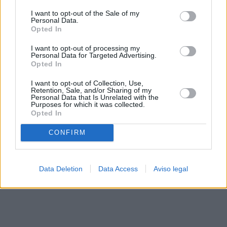
solo a este sitio web. Puede cambiar sus preferencias en
I want to opt-out of the Sale of my
cualquier momento entrando de nuevo en este sitio web o
Personal Data.
visitando nuestra política de privacidad.
Opted In
I want to opt-out of processing my
Personal Data for Targeted Advertising.
Opted In
I want to opt-out of Collection, Use,
Retention, Sale, and/or Sharing of my
Personal Data that Is Unrelated with the
Purposes for which it was collected.
Opted In
CONFIRM
Data Deletion
Data Access
Aviso legal