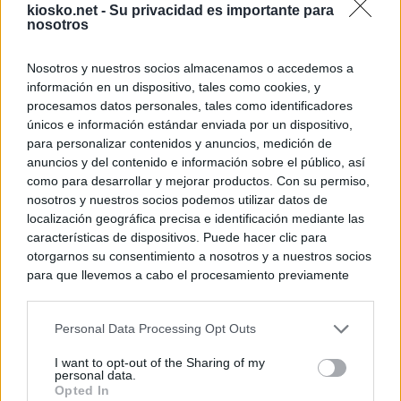
kiosko.net -
Su privacidad es importante para
nosotros
Nosotros y nuestros socios almacenamos o accedemos a
información en un dispositivo, tales como cookies, y
procesamos datos personales, tales como identificadores
únicos e información estándar enviada por un dispositivo,
para personalizar contenidos y anuncios, medición de
anuncios y del contenido e información sobre el público, así
como para desarrollar y mejorar productos. Con su permiso,
nosotros y nuestros socios podemos utilizar datos de
localización geográfica precisa e identificación mediante las
características de dispositivos. Puede hacer clic para
otorgarnos su consentimiento a nosotros y a nuestros socios
para que llevemos a cabo el procesamiento previamente
descrito. De forma alternativa, puede acceder a información
más detallada y cambiar sus preferencias antes de otorgar o
Personal Data Processing Opt Outs
negar su consentimiento. Tenga en cuenta que algún
procesamiento de sus datos personales puede no requerir
I want to opt-out of the Sharing of my
de su consentimiento, pero usted tiene el derecho de
personal data.
rechazar tal procesamiento. Sus preferencias se aplicarán
Opted In