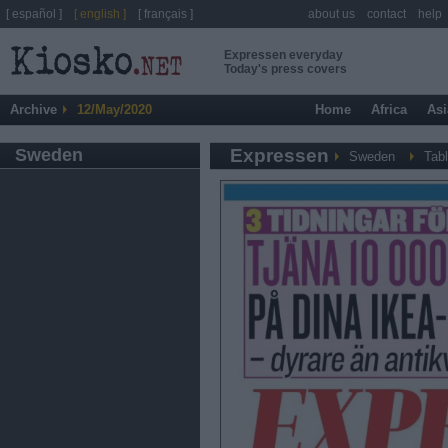
[ español ]
[ english ]
[ français ]
about us
contact
help
Expressen everyday
Today's press covers
Archive
12/May/2020
Home
Africa
Asi
Sweden
Expressen
Sweden
Tabl