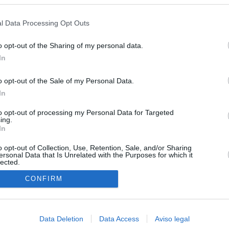
s en cualquier momento entrando de nuevo en este sitio web o visitan
privacidad.
l Data Processing Opt Outs
o opt-out of the Sharing of my personal data.
In
o opt-out of the Sale of my Personal Data.
In
to opt-out of processing my Personal Data for Targeted
ing.
In
o opt-out of Collection, Use, Retention, Sale, and/or Sharing
ersonal Data that Is Unrelated with the Purposes for which it
lected.
In
CONFIRM
Data Deletion
Data Access
Aviso legal