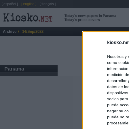
[ español ]
[ english ]
[ français ]
Today's newspapers in Panama
Today's press covers
Archive
14/Sep/2022
kiosko.ne
Nosotros y 
como cookie
Panama
información
medición de
desarrollar
datos de loc
ABOUT
KIOSK
dispositivo
Kiosko.net
is a vis
socios para
sites and displays
newspaper.
puede acced
negar su co
puede no re
procesamien