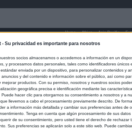
Home
Africa
Asia-Pacific
Eu
t -
Su privacidad es importante para nosotros
nuestros socios almacenamos o accedemos a información en un disposi
s, y procesamos datos personales, tales como identificadores únicos 
 estándar enviada por un dispositivo, para personalizar contenidos y a
 anuncios y del contenido e información sobre el público, así como pa
 y mejorar productos. Con su permiso, nosotros y nuestros socios podem
alización geográfica precisa e identificación mediante las característic
O.NET
s. Puede hacer clic para otorgarnos su consentimiento a nosotros y a n
ual daily press directory that gives access to the world's largest news
 que llevemos a cabo el procesamiento previamente descrito. De forma 
 a readable image taken from today's frontpage cover of each
er a información más detallada y cambiar sus preferencias antes de o
nsentimiento. Tenga en cuenta que algún procesamiento de sus datos
querir de su consentimiento, pero usted tiene el derecho de rechazar t
to. Sus preferencias se aplicarán solo a este sitio web. Puede cambia