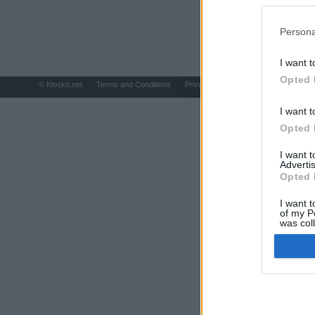
preferencia
política de 
Persona
I want t
Opted 
© Kiosko.net
Terms and Conditions
Privacy and Cookies
I want t
Opted 
I want 
Advertis
Opted 
I want t
of my P
was col
Opted 