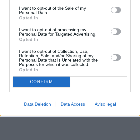
solo a este sitio web. Puede cambiar sus preferencias en
I want to opt-out of the Sale of my
cualquier momento entrando de nuevo en este sitio web o
Personal Data.
visitando nuestra política de privacidad.
Opted In
I want to opt-out of processing my
Personal Data for Targeted Advertising.
Opted In
I want to opt-out of Collection, Use,
Retention, Sale, and/or Sharing of my
Personal Data that Is Unrelated with the
Purposes for which it was collected.
Opted In
CONFIRM
Data Deletion
Data Access
Aviso legal