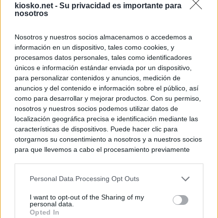
kiosko.net -
Su privacidad es importante para
nosotros
Nosotros y nuestros socios almacenamos o accedemos a
información en un dispositivo, tales como cookies, y
procesamos datos personales, tales como identificadores
únicos e información estándar enviada por un dispositivo,
para personalizar contenidos y anuncios, medición de
anuncios y del contenido e información sobre el público, así
como para desarrollar y mejorar productos. Con su permiso,
nosotros y nuestros socios podemos utilizar datos de
localización geográfica precisa e identificación mediante las
características de dispositivos. Puede hacer clic para
otorgarnos su consentimiento a nosotros y a nuestros socios
para que llevemos a cabo el procesamiento previamente
descrito. De forma alternativa, puede acceder a información
más detallada y cambiar sus preferencias antes de otorgar o
Personal Data Processing Opt Outs
negar su consentimiento. Tenga en cuenta que algún
procesamiento de sus datos personales puede no requerir
I want to opt-out of the Sharing of my
de su consentimiento, pero usted tiene el derecho de
personal data.
rechazar tal procesamiento. Sus preferencias se aplicarán
Opted In