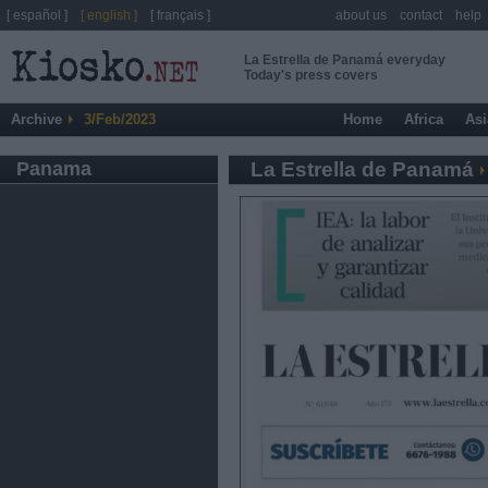
[ español ]
[ english ]
[ français ]
about us
contact
help
La Estrella de Panamá everyday
Today's press covers
Archive
3/Feb/2023
Home
Africa
Asi
Panama
La Estrella de Panamá