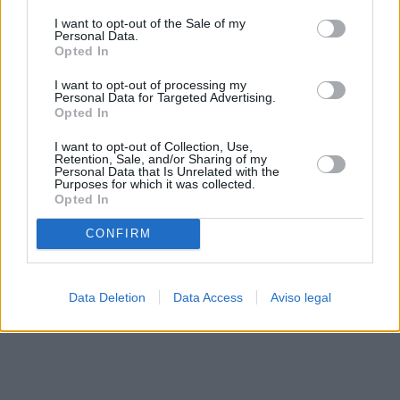
solo a este sitio web. Puede cambiar sus preferencias en
I want to opt-out of the Sale of my
cualquier momento entrando de nuevo en este sitio web o
Personal Data.
visitando nuestra política de privacidad.
Opted In
I want to opt-out of processing my
Personal Data for Targeted Advertising.
Opted In
I want to opt-out of Collection, Use,
Retention, Sale, and/or Sharing of my
Personal Data that Is Unrelated with the
Purposes for which it was collected.
Opted In
CONFIRM
Data Deletion
Data Access
Aviso legal