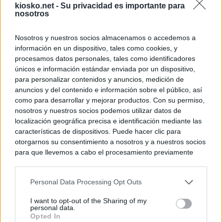
kiosko.net -
Su privacidad es importante para
nosotros
Nosotros y nuestros socios almacenamos o accedemos a
información en un dispositivo, tales como cookies, y
procesamos datos personales, tales como identificadores
únicos e información estándar enviada por un dispositivo,
para personalizar contenidos y anuncios, medición de
anuncios y del contenido e información sobre el público, así
como para desarrollar y mejorar productos. Con su permiso,
nosotros y nuestros socios podemos utilizar datos de
localización geográfica precisa e identificación mediante las
características de dispositivos. Puede hacer clic para
otorgarnos su consentimiento a nosotros y a nuestros socios
para que llevemos a cabo el procesamiento previamente
descrito. De forma alternativa, puede acceder a información
más detallada y cambiar sus preferencias antes de otorgar o
Personal Data Processing Opt Outs
negar su consentimiento. Tenga en cuenta que algún
procesamiento de sus datos personales puede no requerir
I want to opt-out of the Sharing of my
de su consentimiento, pero usted tiene el derecho de
personal data.
rechazar tal procesamiento. Sus preferencias se aplicarán
Opted In