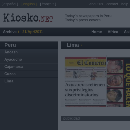
[ español ]
[ english ]
[ français ]
about us
contact
help
Today's newspapers in Peru
Today's press covers
Archive
21/Apr/2011
Home
Africa
Asi
Peru
Lima
Ancash
Ayacucho
Cajamarca
Cuzco
Lima
publicidad