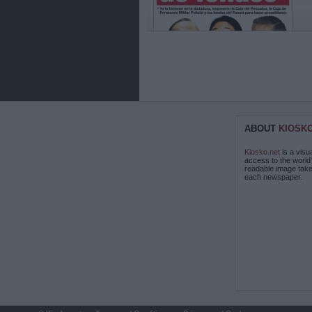
ABOUT
KIOSK
Kiosko.net
is a visu
access to the world
readable image take
each newspaper.