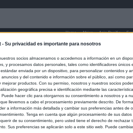
Home
Africa
Asia-Pacific
Eu
t -
Su privacidad es importante para nosotros
nuestros socios almacenamos o accedemos a información en un disposi
s, y procesamos datos personales, tales como identificadores únicos 
 estándar enviada por un dispositivo, para personalizar contenidos y a
 anuncios y del contenido e información sobre el público, así como pa
 y mejorar productos. Con su permiso, nosotros y nuestros socios podem
alización geográfica precisa e identificación mediante las característic
O.NET
s. Puede hacer clic para otorgarnos su consentimiento a nosotros y a n
ual daily press directory that gives access to the world's largest news
 que llevemos a cabo el procesamiento previamente descrito. De forma 
 a readable image taken from today's frontpage cover of each
er a información más detallada y cambiar sus preferencias antes de o
nsentimiento. Tenga en cuenta que algún procesamiento de sus datos
querir de su consentimiento, pero usted tiene el derecho de rechazar t
to. Sus preferencias se aplicarán solo a este sitio web. Puede cambia