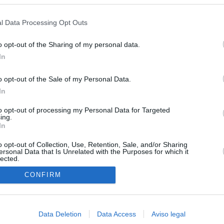
s en cualquier momento entrando de nuevo en este sitio web o visitan
privacidad.
l Data Processing Opt Outs
o opt-out of the Sharing of my personal data.
In
o opt-out of the Sale of my Personal Data.
In
to opt-out of processing my Personal Data for Targeted
ing.
In
o opt-out of Collection, Use, Retention, Sale, and/or Sharing
ersonal Data that Is Unrelated with the Purposes for which it
lected.
In
CONFIRM
Data Deletion
Data Access
Aviso legal