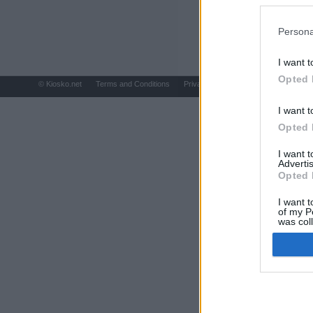
preferencia
política de 
Persona
I want t
Opted 
© Kiosko.net
Terms and Conditions
Privacy and Cookies
I want t
Opted 
I want 
Advertis
Opted 
I want t
of my P
was col
Opted 