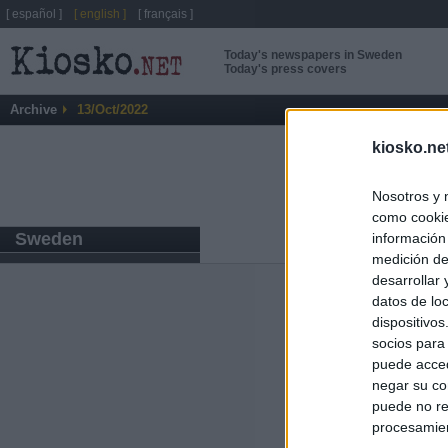
[ español ]
[ english ]
[ français ]
Today's newspapers in Sweden
Today's press covers
Archive
13/Oct/2022
kiosko.ne
Nosotros y 
como cookie
Sweden
información
medición de
desarrollar
datos de loc
ABOUT
KIOSK
dispositivo
Kiosko.net
is a vis
socios para
sites and displays
newspaper.
puede acced
negar su co
puede no re
procesamien