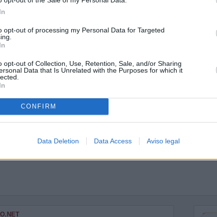
In
to opt-out of processing my Personal Data for Targeted
ing.
xico
In
o opt-out of Collection, Use, Retention, Sale, and/or Sharing
ersonal Data that Is Unrelated with the Purposes for which it
lected.
In
CONFIRM
Data Deletion
Data Access
Aviso legal
O.NET