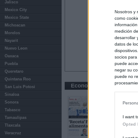
Jalisco
Mexico City
Nosotros y 
Mexico State
como cookie
información
Michoacan
medición de
Morelos
desarrollar
Nayarit
datos de loc
Nuevo Leon
dispositivo
Oaxaca
socios para
puede acced
Puebla
negar su co
Queretaro
puede no re
Quintana Roo
procesamien
Economic press
San Luis Potosi
preferencia
Sinaloa
política de 
Sonora
Persona
Tabasco
I want t
Tamaulipas
Opted 
Tlaxcala
Veracruz
I want t