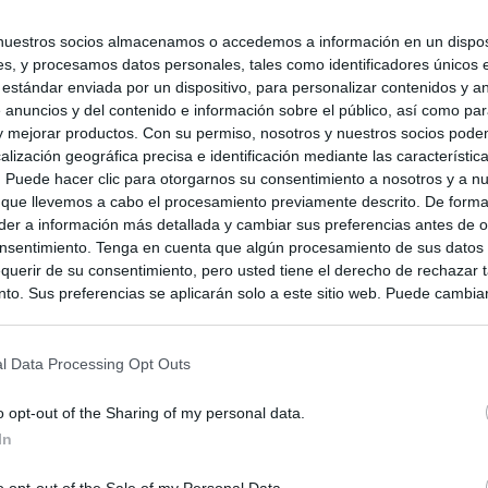
nuestros socios almacenamos o accedemos a información en un disposi
s, y procesamos datos personales, tales como identificadores únicos 
 estándar enviada por un dispositivo, para personalizar contenidos y a
 anuncios y del contenido e información sobre el público, así como pa
 y mejorar productos. Con su permiso, nosotros y nuestros socios podem
alización geográfica precisa e identificación mediante las característic
s. Puede hacer clic para otorgarnos su consentimiento a nosotros y a n
 que llevemos a cabo el procesamiento previamente descrito. De forma 
er a información más detallada y cambiar sus preferencias antes de o
nsentimiento. Tenga en cuenta que algún procesamiento de sus datos
querir de su consentimiento, pero usted tiene el derecho de rechazar t
to. Sus preferencias se aplicarán solo a este sitio web. Puede cambia
s en cualquier momento entrando de nuevo en este sitio web o visitan
privacidad.
l Data Processing Opt Outs
o opt-out of the Sharing of my personal data.
In
o opt-out of the Sale of my Personal Data.