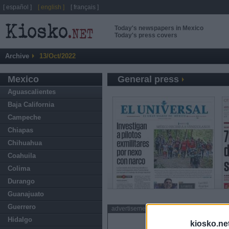
[ español ]
[ english ]
[ français ]
Today's newspapers in Mexico
Today's press covers
Archive
13/Oct/2022
Mexico
General press
Aguascalientes
Baja California
Campeche
Chiapas
Chihuahua
Coahuila
Colima
Durango
Guanajuato
Guerrero
advertisement
Hidalgo
kiosko.ne