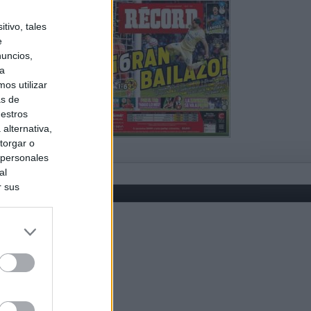
tivo, tales
e
nuncios,
ra
os utilizar
as de
uestros
alternativa,
torgar o
 personales
al
r sus
do nuestra