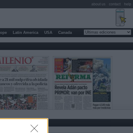
about us
contact
help
rope
Latin America
USA
Canada