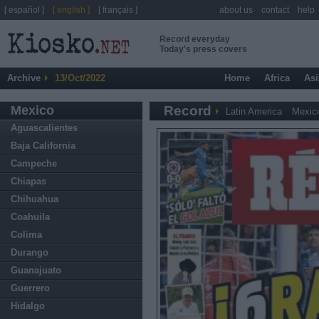
[ español ]
[ english ]
[ français ]
about us
contact
help
Record everyday
Today's press covers
Archive
13/Oct/2022
Home
Africa
Asi
Mexico
Record
Latin America
Mexic
Aguascalientes
Baja California
Campeche
Chiapas
Chihuahua
Coahuila
Colima
Durango
Guanajuato
Guerrero
Hidalgo