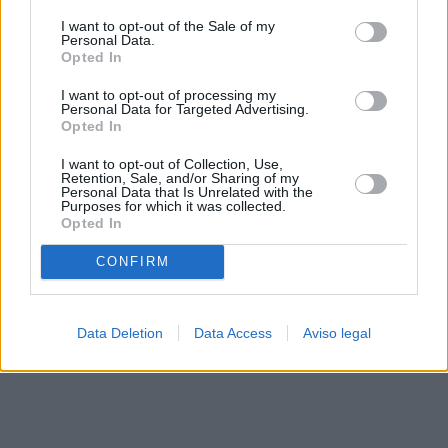
solo a este sitio web. Puede cambiar sus preferencias en
I want to opt-out of the Sale of my
cualquier momento entrando de nuevo en este sitio web o
Personal Data.
visitando nuestra política de privacidad.
Opted In
I want to opt-out of processing my
Personal Data for Targeted Advertising.
Opted In
I want to opt-out of Collection, Use,
Retention, Sale, and/or Sharing of my
Personal Data that Is Unrelated with the
Purposes for which it was collected.
Opted In
CONFIRM
Data Deletion
Data Access
Aviso legal