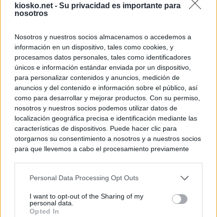
kiosko.net -
Su privacidad es importante para
nosotros
Nosotros y nuestros socios almacenamos o accedemos a
información en un dispositivo, tales como cookies, y
procesamos datos personales, tales como identificadores
únicos e información estándar enviada por un dispositivo,
para personalizar contenidos y anuncios, medición de
anuncios y del contenido e información sobre el público, así
como para desarrollar y mejorar productos. Con su permiso,
nosotros y nuestros socios podemos utilizar datos de
localización geográfica precisa e identificación mediante las
características de dispositivos. Puede hacer clic para
otorgarnos su consentimiento a nosotros y a nuestros socios
para que llevemos a cabo el procesamiento previamente
descrito. De forma alternativa, puede acceder a información
más detallada y cambiar sus preferencias antes de otorgar o
Personal Data Processing Opt Outs
negar su consentimiento. Tenga en cuenta que algún
procesamiento de sus datos personales puede no requerir
I want to opt-out of the Sharing of my
de su consentimiento, pero usted tiene el derecho de
personal data.
rechazar tal procesamiento. Sus preferencias se aplicarán
Opted In