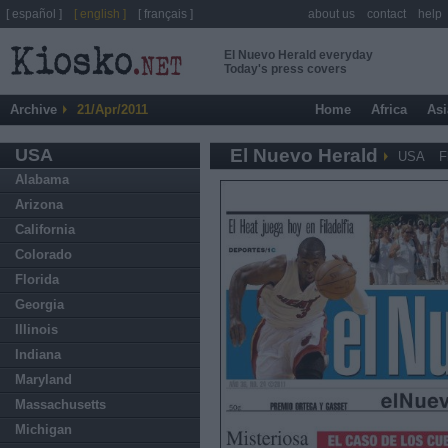
[ español ]
[ english ]
[ français ]
about us
contact
help
El Nuevo Herald everyday
Today's press covers
Archive
21/Apr/2011
Home
Africa
Asi
USA
El Nuevo Herald
USA
F
Alabama
Arizona
California
Colorado
Florida
Georgia
Illinois
Indiana
Maryland
Massachusetts
Michigan