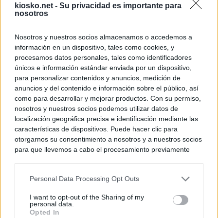
kiosko.net -
Su privacidad es importante para
nosotros
Nosotros y nuestros socios almacenamos o accedemos a
información en un dispositivo, tales como cookies, y
procesamos datos personales, tales como identificadores
únicos e información estándar enviada por un dispositivo,
para personalizar contenidos y anuncios, medición de
© Kiosko.net
Terms and Conditions
Privacy and Cookies
anuncios y del contenido e información sobre el público, así
como para desarrollar y mejorar productos. Con su permiso,
nosotros y nuestros socios podemos utilizar datos de
localización geográfica precisa e identificación mediante las
características de dispositivos. Puede hacer clic para
otorgarnos su consentimiento a nosotros y a nuestros socios
para que llevemos a cabo el procesamiento previamente
descrito. De forma alternativa, puede acceder a información
más detallada y cambiar sus preferencias antes de otorgar o
Personal Data Processing Opt Outs
negar su consentimiento. Tenga en cuenta que algún
procesamiento de sus datos personales puede no requerir
I want to opt-out of the Sharing of my
de su consentimiento, pero usted tiene el derecho de
personal data.
rechazar tal procesamiento. Sus preferencias se aplicarán
Opted In