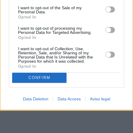
solo a este sitio web. Puede cambiar sus preferencias en
I want to opt-out of the Sale of my
cualquier momento entrando de nuevo en este sitio web o
Personal Data.
visitando nuestra política de privacidad.
Opted In
I want to opt-out of processing my
Personal Data for Targeted Advertising.
Opted In
I want to opt-out of Collection, Use,
Retention, Sale, and/or Sharing of my
Personal Data that Is Unrelated with the
Purposes for which it was collected.
Opted In
CONFIRM
Data Deletion
Data Access
Aviso legal