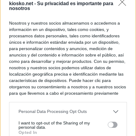
kiosko.net -
Su privacidad es importante para
nosotros
Nosotros y nuestros socios almacenamos o accedemos a
información en un dispositivo, tales como cookies, y
procesamos datos personales, tales como identificadores
únicos e información estándar enviada por un dispositivo,
para personalizar contenidos y anuncios, medición de
anuncios y del contenido e información sobre el público, así
como para desarrollar y mejorar productos. Con su permiso,
nosotros y nuestros socios podemos utilizar datos de
localización geográfica precisa e identificación mediante las
características de dispositivos. Puede hacer clic para
otorgarnos su consentimiento a nosotros y a nuestros socios
para que llevemos a cabo el procesamiento previamente
descrito. De forma alternativa, puede acceder a información
más detallada y cambiar sus preferencias antes de otorgar o
Personal Data Processing Opt Outs
negar su consentimiento. Tenga en cuenta que algún
procesamiento de sus datos personales puede no requerir
I want to opt-out of the Sharing of my
de su consentimiento, pero usted tiene el derecho de
personal data.
rechazar tal procesamiento. Sus preferencias se aplicarán
Opted In