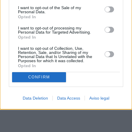
solo a este sitio web. Puede cambiar sus preferencias en
I want to opt-out of the Sale of my
cualquier momento entrando de nuevo en este sitio web o
Personal Data.
visitando nuestra política de privacidad.
Opted In
I want to opt-out of processing my
Personal Data for Targeted Advertising.
Opted In
I want to opt-out of Collection, Use,
Retention, Sale, and/or Sharing of my
Personal Data that Is Unrelated with the
Purposes for which it was collected.
Opted In
CONFIRM
Data Deletion
Data Access
Aviso legal