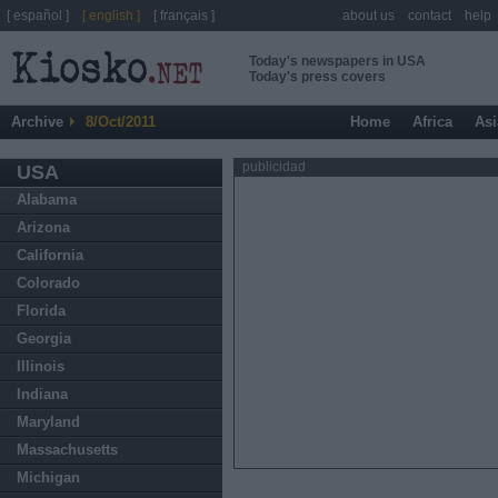
[ español ]
[ english ]
[ français ]
about us
contact
help
Today's newspapers in USA
Today's press covers
Archive
8/Oct/2011
Home
Africa
Asi
publicidad
USA
Alabama
Arizona
California
Colorado
Florida
Georgia
Illinois
Indiana
Maryland
Massachusetts
Michigan