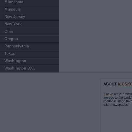
Minnesota
Missouri
New Jersey
New York
Ohio
Oregon
Pennsylvania
Texas
Washington
Washington D.C.
ABOUT
KIOSK
Kiosko.net
is a visu
access to the world
readable image take
each newspaper.