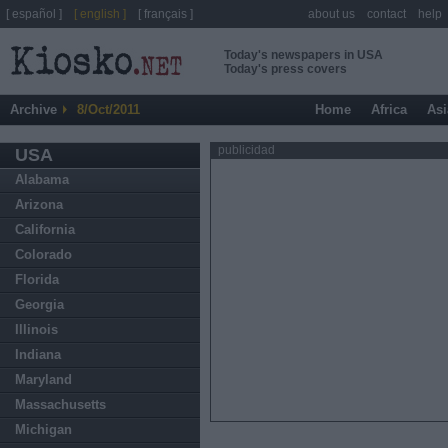
[ español ]
[ english ]
[ français ]
about us
contact
help
Today's newspapers in USA
Today's press covers
Archive
8/Oct/2011
Home
Africa
Asi
publicidad
USA
Alabama
Arizona
California
Colorado
Florida
Georgia
Illinois
Indiana
Maryland
Massachusetts
Michigan