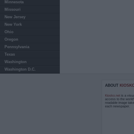
Minnesota
Missouri
New Jersey
New York
Ohio
Oregon
Pennsylvania
Texas
Washington
Washington D.C.
ABOUT
KIOSK
Kiosko.net
is a visu
access to the world
readable image take
each newspaper.