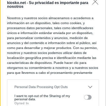
kiosko.net -
Su privacidad es importante para
nosotros
Nosotros y nuestros socios almacenamos o accedemos a
información en un dispositivo, tales como cookies, y
procesamos datos personales, tales como identificadores
únicos e información estándar enviada por un dispositivo,
para personalizar contenidos y anuncios, medición de
anuncios y del contenido e información sobre el público, así
como para desarrollar y mejorar productos. Con su permiso,
nosotros y nuestros socios podemos utilizar datos de
localización geográfica precisa e identificación mediante las
características de dispositivos. Puede hacer clic para
otorgarnos su consentimiento a nosotros y a nuestros socios
para que llevemos a cabo el procesamiento previamente
descrito. De forma alternativa, puede acceder a información
más detallada y cambiar sus preferencias antes de otorgar o
Personal Data Processing Opt Outs
negar su consentimiento. Tenga en cuenta que algún
procesamiento de sus datos personales puede no requerir
I want to opt-out of the Sharing of my
de su consentimiento, pero usted tiene el derecho de
personal data.
rechazar tal procesamiento. Sus preferencias se aplicarán
Opted In