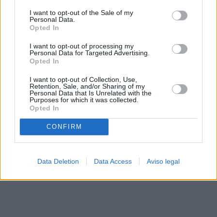
solo a este sitio web. Puede cambiar sus preferencias en
I want to opt-out of the Sale of my
cualquier momento entrando de nuevo en este sitio web o
Personal Data.
visitando nuestra política de privacidad.
Opted In
I want to opt-out of processing my
Personal Data for Targeted Advertising.
Opted In
I want to opt-out of Collection, Use,
Retention, Sale, and/or Sharing of my
Personal Data that Is Unrelated with the
Purposes for which it was collected.
Opted In
CONFIRM
Data Deletion
Data Access
Aviso legal