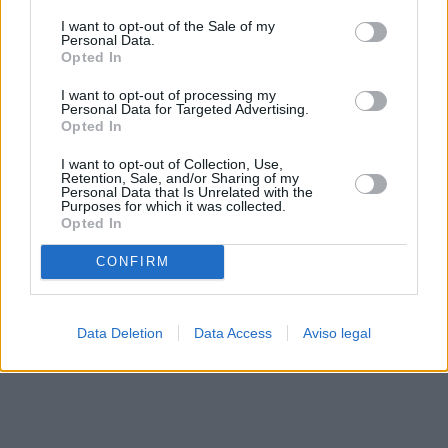
solo a este sitio web. Puede cambiar sus preferencias en
I want to opt-out of the Sale of my
cualquier momento entrando de nuevo en este sitio web o
Personal Data.
visitando nuestra política de privacidad.
Opted In
I want to opt-out of processing my
Personal Data for Targeted Advertising.
Opted In
I want to opt-out of Collection, Use,
Retention, Sale, and/or Sharing of my
Personal Data that Is Unrelated with the
Purposes for which it was collected.
Opted In
CONFIRM
Data Deletion
Data Access
Aviso legal