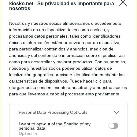
kiosko.net -
Su privacidad es importante para
nosotros
Nosotros y nuestros socios almacenamos o accedemos a
información en un dispositivo, tales como cookies, y
procesamos datos personales, tales como identificadores
únicos e información estándar enviada por un dispositivo,
para personalizar contenidos y anuncios, medición de
anuncios y del contenido e información sobre el público, así
como para desarrollar y mejorar productos. Con su permiso,
nosotros y nuestros socios podemos utilizar datos de
localización geográfica precisa e identificación mediante las
características de dispositivos. Puede hacer clic para
otorgarnos su consentimiento a nosotros y a nuestros socios
para que llevemos a cabo el procesamiento previamente
descrito. De forma alternativa, puede acceder a información
más detallada y cambiar sus preferencias antes de otorgar o
Personal Data Processing Opt Outs
negar su consentimiento. Tenga en cuenta que algún
procesamiento de sus datos personales puede no requerir
I want to opt-out of the Sharing of my
de su consentimiento, pero usted tiene el derecho de
personal data.
rechazar tal procesamiento. Sus preferencias se aplicarán
Opted In