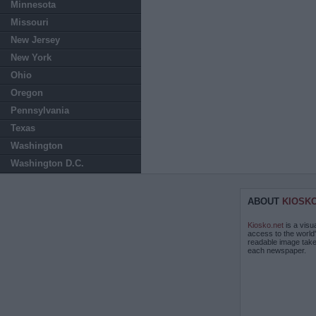
Minnesota
Missouri
New Jersey
New York
Ohio
Oregon
Pennsylvania
Texas
Washington
Washington D.C.
ABOUT
KIOSK
Kiosko.net
is a visu
access to the world
readable image take
each newspaper.