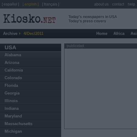
[ español ]
[ english ]
[ français ]
about us
contact
help
Today's newspapers in USA
Today's press covers
Archive
4/Dec/2011
Home
Africa
Asi
publicidad
USA
Alabama
Arizona
California
Colorado
Florida
Georgia
Illinois
Indiana
Maryland
Massachusetts
Michigan