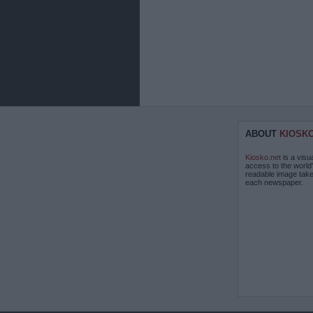
ABOUT
KIOSK
Kiosko.net
is a visu
access to the world
readable image take
each newspaper.