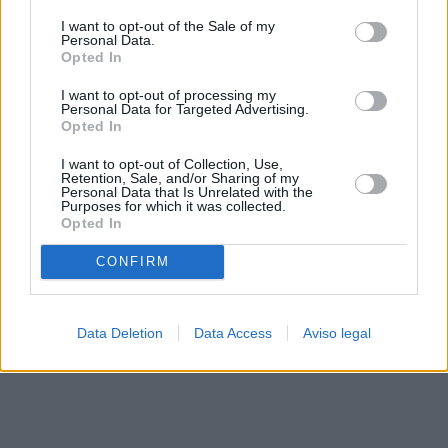
solo a este sitio web. Puede cambiar sus preferencias en
I want to opt-out of the Sale of my
cualquier momento entrando de nuevo en este sitio web o
Personal Data.
visitando nuestra política de privacidad.
Opted In
I want to opt-out of processing my
Personal Data for Targeted Advertising.
Opted In
I want to opt-out of Collection, Use,
Retention, Sale, and/or Sharing of my
Personal Data that Is Unrelated with the
Purposes for which it was collected.
Opted In
CONFIRM
Data Deletion
Data Access
Aviso legal