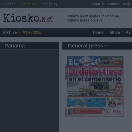
[ español ]
[ english ]
[ français ]
about us
contact
help
Today's newspapers in Panama
Today's press covers
Archive
4/Dec/2011
Home
Africa
Asi
Panama
General press