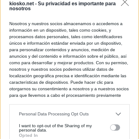
kiosko.net -
Su privacidad es importante para
nosotros
Nosotros y nuestros socios almacenamos o accedemos a
información en un dispositivo, tales como cookies, y
procesamos datos personales, tales como identificadores
únicos e información estándar enviada por un dispositivo,
para personalizar contenidos y anuncios, medición de
anuncios y del contenido e información sobre el público, así
como para desarrollar y mejorar productos. Con su permiso,
nosotros y nuestros socios podemos utilizar datos de
localización geográfica precisa e identificación mediante las
características de dispositivos. Puede hacer clic para
otorgarnos su consentimiento a nosotros y a nuestros socios
para que llevemos a cabo el procesamiento previamente
descrito. De forma alternativa, puede acceder a información
más detallada y cambiar sus preferencias antes de otorgar o
Personal Data Processing Opt Outs
negar su consentimiento. Tenga en cuenta que algún
procesamiento de sus datos personales puede no requerir
I want to opt-out of the Sharing of my
de su consentimiento, pero usted tiene el derecho de
personal data.
rechazar tal procesamiento. Sus preferencias se aplicarán
Opted In