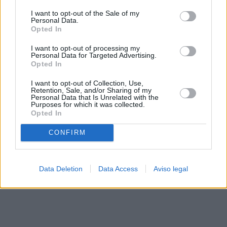
solo a este sitio web. Puede cambiar sus preferencias en
I want to opt-out of the Sale of my
cualquier momento entrando de nuevo en este sitio web o
Personal Data.
visitando nuestra política de privacidad.
Opted In
I want to opt-out of processing my
Personal Data for Targeted Advertising.
Opted In
I want to opt-out of Collection, Use,
Retention, Sale, and/or Sharing of my
Personal Data that Is Unrelated with the
Purposes for which it was collected.
Opted In
CONFIRM
Data Deletion
Data Access
Aviso legal