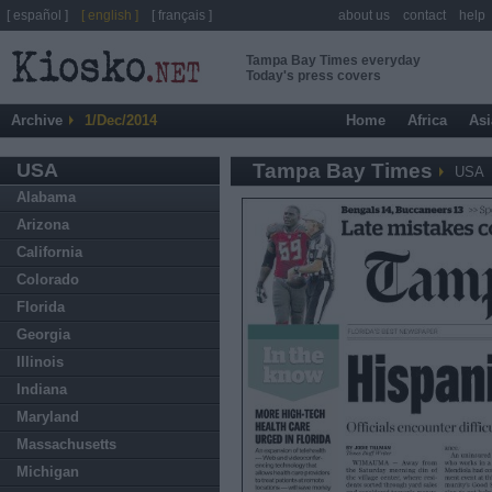
[ español ]
[ english ]
[ français ]
about us
contact
help
Tampa Bay Times everyday
Today's press covers
Archive
1/Dec/2014
Home
Africa
Asi
USA
Tampa Bay Times
USA
Alabama
Arizona
California
Colorado
Florida
Georgia
Illinois
Indiana
Maryland
Massachusetts
Michigan