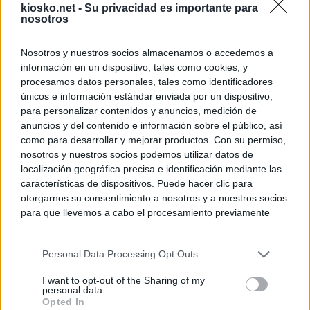
kiosko.net -
Su privacidad es importante para
nosotros
Nosotros y nuestros socios almacenamos o accedemos a
información en un dispositivo, tales como cookies, y
procesamos datos personales, tales como identificadores
únicos e información estándar enviada por un dispositivo,
para personalizar contenidos y anuncios, medición de
anuncios y del contenido e información sobre el público, así
como para desarrollar y mejorar productos. Con su permiso,
nosotros y nuestros socios podemos utilizar datos de
localización geográfica precisa e identificación mediante las
características de dispositivos. Puede hacer clic para
otorgarnos su consentimiento a nosotros y a nuestros socios
para que llevemos a cabo el procesamiento previamente
descrito. De forma alternativa, puede acceder a información
más detallada y cambiar sus preferencias antes de otorgar o
Personal Data Processing Opt Outs
negar su consentimiento. Tenga en cuenta que algún
procesamiento de sus datos personales puede no requerir
I want to opt-out of the Sharing of my
de su consentimiento, pero usted tiene el derecho de
personal data.
rechazar tal procesamiento. Sus preferencias se aplicarán
Opted In