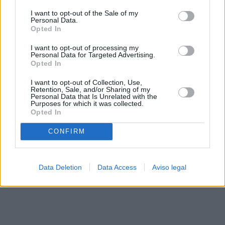
solo a este sitio web. Puede cambiar sus preferencias en
I want to opt-out of the Sale of my
cualquier momento entrando de nuevo en este sitio web o
Personal Data.
visitando nuestra política de privacidad.
Opted In
I want to opt-out of processing my
Personal Data for Targeted Advertising.
Opted In
I want to opt-out of Collection, Use,
Retention, Sale, and/or Sharing of my
Personal Data that Is Unrelated with the
Purposes for which it was collected.
Opted In
CONFIRM
Data Deletion
Data Access
Aviso legal