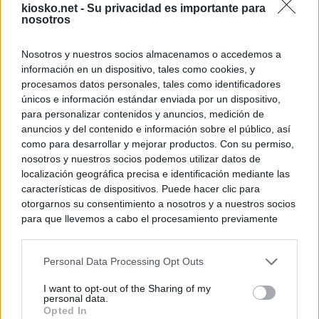
kiosko.net -
Su privacidad es importante para
nosotros
Nosotros y nuestros socios almacenamos o accedemos a
información en un dispositivo, tales como cookies, y
procesamos datos personales, tales como identificadores
únicos e información estándar enviada por un dispositivo,
para personalizar contenidos y anuncios, medición de
anuncios y del contenido e información sobre el público, así
como para desarrollar y mejorar productos. Con su permiso,
nosotros y nuestros socios podemos utilizar datos de
localización geográfica precisa e identificación mediante las
características de dispositivos. Puede hacer clic para
otorgarnos su consentimiento a nosotros y a nuestros socios
para que llevemos a cabo el procesamiento previamente
descrito. De forma alternativa, puede acceder a información
más detallada y cambiar sus preferencias antes de otorgar o
Personal Data Processing Opt Outs
negar su consentimiento. Tenga en cuenta que algún
procesamiento de sus datos personales puede no requerir
I want to opt-out of the Sharing of my
de su consentimiento, pero usted tiene el derecho de
personal data.
rechazar tal procesamiento. Sus preferencias se aplicarán
Opted In