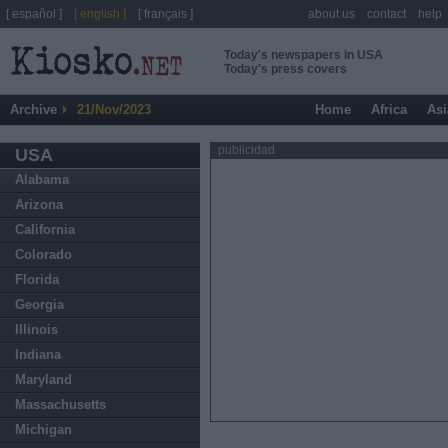
[ español ]
[ english ]
[ français ]
about us
contact
help
Today's newspapers in USA
Today's press covers
Archive
21/Nov/2023
Home
Africa
Asi
publicidad
USA
Alabama
Arizona
California
Colorado
Florida
Georgia
Illinois
Indiana
Maryland
Massachusetts
Michigan