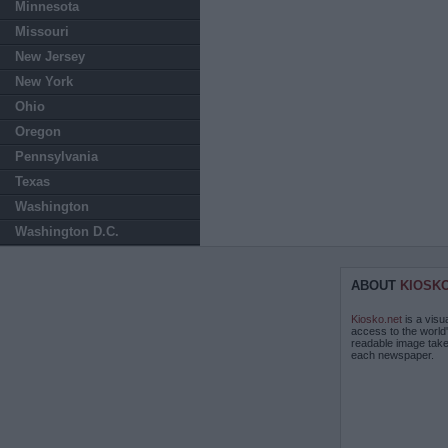
Minnesota
Missouri
New Jersey
New York
Ohio
Oregon
Pennsylvania
Texas
Washington
Washington D.C.
ABOUT
KIOSK
Kiosko.net
is a visu
access to the world
readable image take
each newspaper.