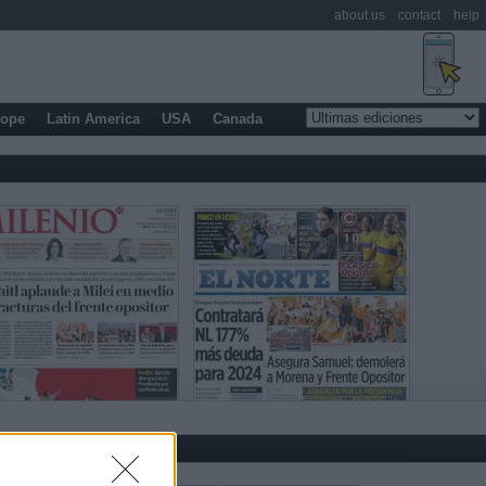
about us
contact
help
rope
Latin America
USA
Canada