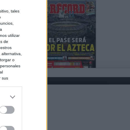
tivo, tales
e
nuncios,
ra
os utilizar
as de
uestros
alternativa,
torgar o
 personales
al
r sus
do nuestra