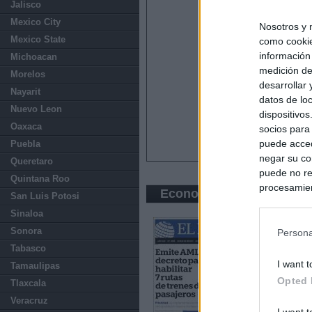
Jalisco
Mexico City
Nosotros y 
Mexico State
como cookie
información
Michoacan
medición de
Morelos
desarrollar
Nayarit
datos de loc
Nuevo Leon
dispositivo
Oaxaca
socios para
puede acced
Puebla
negar su co
Queretaro
puede no re
Quintana Roo
procesamien
Economic press
San Luis Potosi
preferencia
Sinaloa
política de 
Sonora
Persona
Tabasco
I want t
Tamaulipas
Opted 
Tlaxcala
Veracruz
I want t