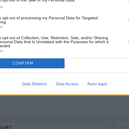
In
to opt-out of processing my Personal Data for Targeted
ing.
xico
In
o opt-out of Collection, Use, Retention, Sale, and/or Sharing
ersonal Data that Is Unrelated with the Purposes for which it
lected.
In
CONFIRM
Data Deletion
Data Access
Aviso legal
O.NET