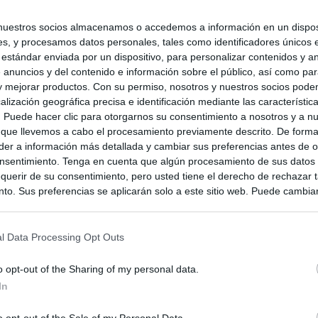
nuestros socios almacenamos o accedemos a información en un disposi
s, y procesamos datos personales, tales como identificadores únicos 
 estándar enviada por un dispositivo, para personalizar contenidos y a
 anuncios y del contenido e información sobre el público, así como pa
 y mejorar productos. Con su permiso, nosotros y nuestros socios podem
alización geográfica precisa e identificación mediante las característic
s. Puede hacer clic para otorgarnos su consentimiento a nosotros y a n
 que llevemos a cabo el procesamiento previamente descrito. De forma 
er a información más detallada y cambiar sus preferencias antes de o
nsentimiento. Tenga en cuenta que algún procesamiento de sus datos
querir de su consentimiento, pero usted tiene el derecho de rechazar t
to. Sus preferencias se aplicarán solo a este sitio web. Puede cambia
s en cualquier momento entrando de nuevo en este sitio web o visitan
privacidad.
l Data Processing Opt Outs
o opt-out of the Sharing of my personal data.
In
o opt-out of the Sale of my Personal Data.