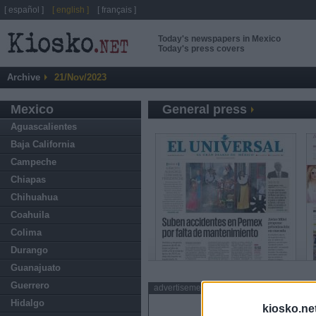
[ español ]
[ english ]
[ français ]
Today's newspapers in Mexico
Today's press covers
Archive
21/Nov/2023
Mexico
General press
Aguascalientes
Baja California
Campeche
Chiapas
Chihuahua
Coahuila
Colima
Durango
Guanajuato
Guerrero
advertisement
Hidalgo
kiosko.ne