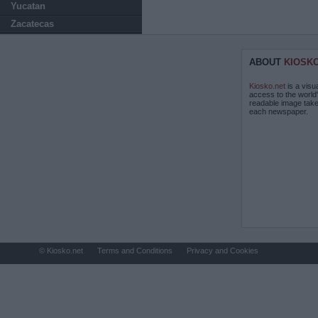
Yucatan
Zacatecas
ABOUT
KIOSK
Kiosko.net
is a visu
access to the world
readable image take
each newspaper.
© Kiosko.net
Terms and Conditions
Privacy and Cookies