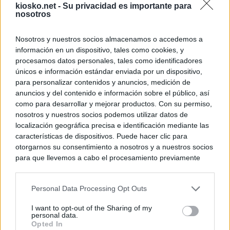
kiosko.net -
Su privacidad es importante para
nosotros
Nosotros y nuestros socios almacenamos o accedemos a
información en un dispositivo, tales como cookies, y
procesamos datos personales, tales como identificadores
únicos e información estándar enviada por un dispositivo,
para personalizar contenidos y anuncios, medición de
anuncios y del contenido e información sobre el público, así
como para desarrollar y mejorar productos. Con su permiso,
nosotros y nuestros socios podemos utilizar datos de
localización geográfica precisa e identificación mediante las
características de dispositivos. Puede hacer clic para
otorgarnos su consentimiento a nosotros y a nuestros socios
para que llevemos a cabo el procesamiento previamente
descrito. De forma alternativa, puede acceder a información
más detallada y cambiar sus preferencias antes de otorgar o
Personal Data Processing Opt Outs
negar su consentimiento. Tenga en cuenta que algún
procesamiento de sus datos personales puede no requerir
I want to opt-out of the Sharing of my
de su consentimiento, pero usted tiene el derecho de
personal data.
rechazar tal procesamiento. Sus preferencias se aplicarán
Opted In