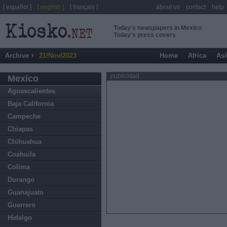
[ español ]
[ english ]
[ français ]
about us
contact
help
Today's newspapers in Mexico
Today's press covers
Archive
21/Nov/2023
Home
Africa
Asi
publicidad
Mexico
Aguascalientes
Baja California
Campeche
Chiapas
Chihuahua
Coahuila
Colima
Durango
Guanajuato
Guerrero
Hidalgo