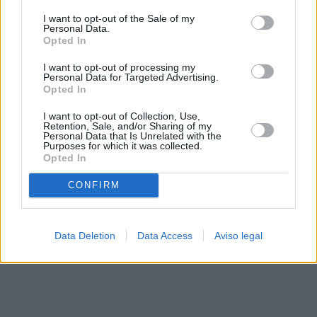
solo a este sitio web. Puede cambiar sus preferencias en
I want to opt-out of the Sale of my
cualquier momento entrando de nuevo en este sitio web o
Personal Data.
visitando nuestra política de privacidad.
Opted In
I want to opt-out of processing my
Personal Data for Targeted Advertising.
Opted In
I want to opt-out of Collection, Use,
Retention, Sale, and/or Sharing of my
Personal Data that Is Unrelated with the
Purposes for which it was collected.
Opted In
CONFIRM
Data Deletion
Data Access
Aviso legal