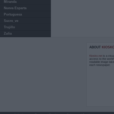
Miranda
Nueva Esparta
Portuguesa
Sucre_ve
Trujillo
Zulia
ABOUT
KIOSK
Kiosko.net
is a visu
access to the world
readable image take
each newspaper.