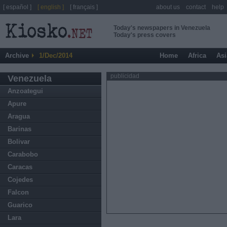
[ español ]
[ english ]
[ français ]
about us
contact
help
Today's newspapers in Venezuela
Today's press covers
Archive
1/Dec/2014
Home
Africa
Asi
publicidad
Venezuela
Anzoategui
Apure
Aragua
Barinas
Bolivar
Carabobo
Caracas
Cojedes
Falcon
Guarico
Lara