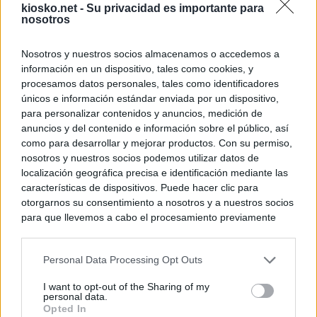
kiosko.net -
Su privacidad es importante para
nosotros
Nosotros y nuestros socios almacenamos o accedemos a
información en un dispositivo, tales como cookies, y
procesamos datos personales, tales como identificadores
únicos e información estándar enviada por un dispositivo,
para personalizar contenidos y anuncios, medición de
anuncios y del contenido e información sobre el público, así
como para desarrollar y mejorar productos. Con su permiso,
nosotros y nuestros socios podemos utilizar datos de
localización geográfica precisa e identificación mediante las
características de dispositivos. Puede hacer clic para
otorgarnos su consentimiento a nosotros y a nuestros socios
para que llevemos a cabo el procesamiento previamente
descrito. De forma alternativa, puede acceder a información
más detallada y cambiar sus preferencias antes de otorgar o
Personal Data Processing Opt Outs
negar su consentimiento. Tenga en cuenta que algún
procesamiento de sus datos personales puede no requerir
I want to opt-out of the Sharing of my
de su consentimiento, pero usted tiene el derecho de
personal data.
rechazar tal procesamiento. Sus preferencias se aplicarán
Opted In