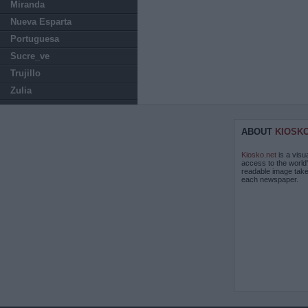
Miranda
Nueva Esparta
Portuguesa
Sucre_ve
Trujillo
Zulia
ABOUT
KIOSK
Kiosko.net
is a visu
access to the world
readable image take
each newspaper.