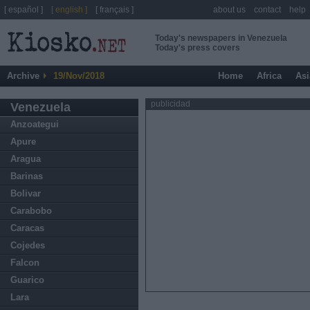
[ español ]
[ english ]
[ français ]
about us
contact
help
Today's newspapers in Venezuela
Today's press covers
Archive
19/Nov/2018
Home
Africa
Asi
publicidad
Venezuela
Anzoategui
Apure
Aragua
Barinas
Bolivar
Carabobo
Caracas
Cojedes
Falcon
Guarico
Lara