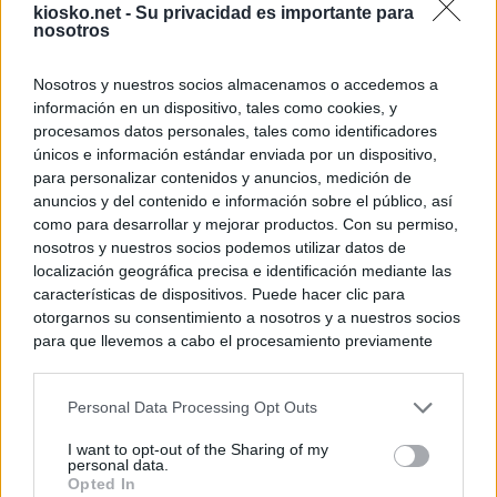
kiosko.net -
Su privacidad es importante para
nosotros
Nosotros y nuestros socios almacenamos o accedemos a
información en un dispositivo, tales como cookies, y
procesamos datos personales, tales como identificadores
únicos e información estándar enviada por un dispositivo,
para personalizar contenidos y anuncios, medición de
anuncios y del contenido e información sobre el público, así
como para desarrollar y mejorar productos. Con su permiso,
nosotros y nuestros socios podemos utilizar datos de
localización geográfica precisa e identificación mediante las
características de dispositivos. Puede hacer clic para
otorgarnos su consentimiento a nosotros y a nuestros socios
para que llevemos a cabo el procesamiento previamente
descrito. De forma alternativa, puede acceder a información
más detallada y cambiar sus preferencias antes de otorgar o
Personal Data Processing Opt Outs
negar su consentimiento. Tenga en cuenta que algún
procesamiento de sus datos personales puede no requerir
I want to opt-out of the Sharing of my
de su consentimiento, pero usted tiene el derecho de
personal data.
rechazar tal procesamiento. Sus preferencias se aplicarán
Opted In