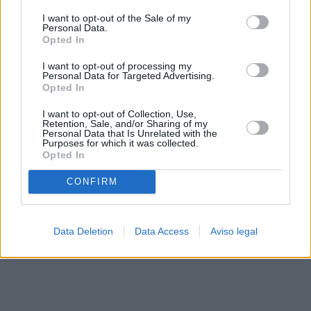
solo a este sitio web. Puede cambiar sus preferencias en
I want to opt-out of the Sale of my
cualquier momento entrando de nuevo en este sitio web o
Personal Data.
visitando nuestra política de privacidad.
Opted In
I want to opt-out of processing my
Personal Data for Targeted Advertising.
Opted In
I want to opt-out of Collection, Use,
Retention, Sale, and/or Sharing of my
Personal Data that Is Unrelated with the
Purposes for which it was collected.
Opted In
CONFIRM
Data Deletion
Data Access
Aviso legal