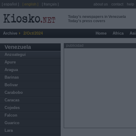
[ español ]
[ english ]
[ français ]
about us
contact
help
Today's newspapers in Venezuela
Today's press covers
Archive
2/Oct/2024
Home
Africa
Asi
publicidad
Venezuela
Anzoategui
Apure
Aragua
Barinas
Bolivar
Carabobo
Caracas
Cojedes
Falcon
Guarico
Lara