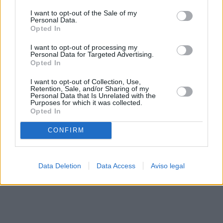
solo a este sitio web. Puede cambiar sus preferencias en
I want to opt-out of the Sale of my
cualquier momento entrando de nuevo en este sitio web o
Personal Data.
visitando nuestra política de privacidad.
Opted In
I want to opt-out of processing my
Personal Data for Targeted Advertising.
Opted In
I want to opt-out of Collection, Use,
Retention, Sale, and/or Sharing of my
Personal Data that Is Unrelated with the
Purposes for which it was collected.
Opted In
CONFIRM
Data Deletion
Data Access
Aviso legal