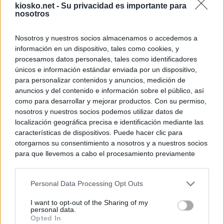
kiosko.net -
Su privacidad es importante para
nosotros
Nosotros y nuestros socios almacenamos o accedemos a
información en un dispositivo, tales como cookies, y
procesamos datos personales, tales como identificadores
únicos e información estándar enviada por un dispositivo,
para personalizar contenidos y anuncios, medición de
anuncios y del contenido e información sobre el público, así
como para desarrollar y mejorar productos. Con su permiso,
nosotros y nuestros socios podemos utilizar datos de
localización geográfica precisa e identificación mediante las
características de dispositivos. Puede hacer clic para
otorgarnos su consentimiento a nosotros y a nuestros socios
para que llevemos a cabo el procesamiento previamente
descrito. De forma alternativa, puede acceder a información
más detallada y cambiar sus preferencias antes de otorgar o
Personal Data Processing Opt Outs
negar su consentimiento. Tenga en cuenta que algún
procesamiento de sus datos personales puede no requerir
I want to opt-out of the Sharing of my
de su consentimiento, pero usted tiene el derecho de
personal data.
rechazar tal procesamiento. Sus preferencias se aplicarán
Opted In