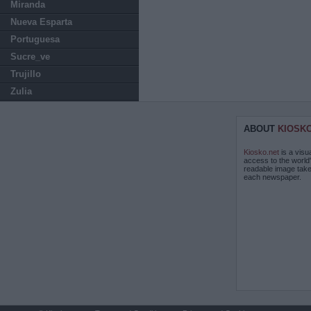
Miranda
Nueva Esparta
Portuguesa
Sucre_ve
Trujillo
Zulia
ABOUT
KIOSK
Kiosko.net
is a visu
access to the world
readable image take
each newspaper.