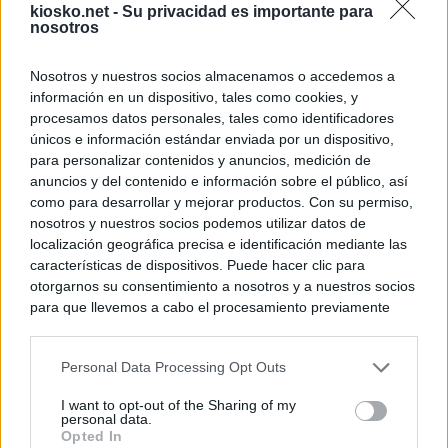
kiosko.net -
Su privacidad es importante para
nosotros
Nosotros y nuestros socios almacenamos o accedemos a
información en un dispositivo, tales como cookies, y
procesamos datos personales, tales como identificadores
únicos e información estándar enviada por un dispositivo,
para personalizar contenidos y anuncios, medición de
anuncios y del contenido e información sobre el público, así
como para desarrollar y mejorar productos. Con su permiso,
nosotros y nuestros socios podemos utilizar datos de
localización geográfica precisa e identificación mediante las
características de dispositivos. Puede hacer clic para
otorgarnos su consentimiento a nosotros y a nuestros socios
para que llevemos a cabo el procesamiento previamente
descrito. De forma alternativa, puede acceder a información
más detallada y cambiar sus preferencias antes de otorgar o
Personal Data Processing Opt Outs
negar su consentimiento. Tenga en cuenta que algún
procesamiento de sus datos personales puede no requerir
I want to opt-out of the Sharing of my
de su consentimiento, pero usted tiene el derecho de
personal data.
rechazar tal procesamiento. Sus preferencias se aplicarán
Opted In