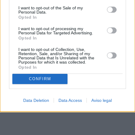
solo a este sitio web. Puede cambiar sus preferencias en
I want to opt-out of the Sale of my
cualquier momento entrando de nuevo en este sitio web o
Personal Data.
visitando nuestra política de privacidad.
Opted In
I want to opt-out of processing my
Personal Data for Targeted Advertising.
Opted In
I want to opt-out of Collection, Use,
Retention, Sale, and/or Sharing of my
Personal Data that Is Unrelated with the
Purposes for which it was collected.
Opted In
CONFIRM
Data Deletion
Data Access
Aviso legal