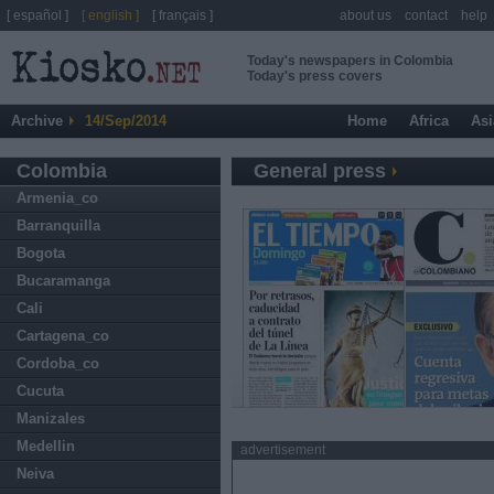
[ español ]
[ english ]
[ français ]
about us
contact
help
Today's newspapers in Colombia
Today's press covers
Archive
14/Sep/2014
Home
Africa
Asi
Colombia
General press
Armenia_co
Barranquilla
Bogota
Bucaramanga
Cali
Cartagena_co
Cordoba_co
Cucuta
Manizales
Medellin
advertisement
Neiva