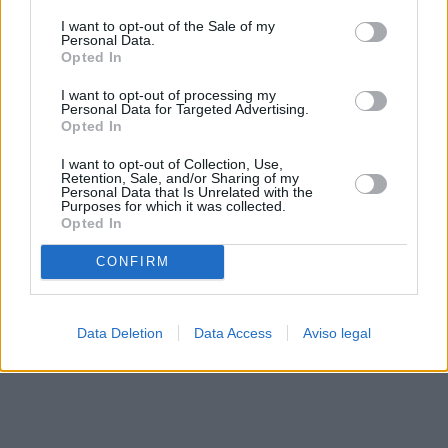
solo a este sitio web. Puede cambiar sus preferencias en
I want to opt-out of the Sale of my
cualquier momento entrando de nuevo en este sitio web o
Personal Data.
visitando nuestra política de privacidad.
Opted In
I want to opt-out of processing my
Personal Data for Targeted Advertising.
Opted In
I want to opt-out of Collection, Use,
Retention, Sale, and/or Sharing of my
Personal Data that Is Unrelated with the
Purposes for which it was collected.
Opted In
CONFIRM
Data Deletion
Data Access
Aviso legal