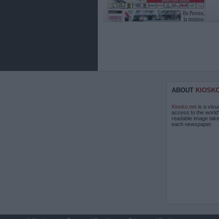
ABOUT
KIOSK
Kiosko.net
is a visu
access to the world
readable image take
each newspaper.