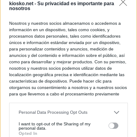
kiosko.net -
Su privacidad es importante para
nosotros
Nosotros y nuestros socios almacenamos o accedemos a
información en un dispositivo, tales como cookies, y
procesamos datos personales, tales como identificadores
únicos e información estándar enviada por un dispositivo,
para personalizar contenidos y anuncios, medición de
anuncios y del contenido e información sobre el público, así
como para desarrollar y mejorar productos. Con su permiso,
nosotros y nuestros socios podemos utilizar datos de
localización geográfica precisa e identificación mediante las
características de dispositivos. Puede hacer clic para
otorgarnos su consentimiento a nosotros y a nuestros socios
para que llevemos a cabo el procesamiento previamente
descrito. De forma alternativa, puede acceder a información
más detallada y cambiar sus preferencias antes de otorgar o
Personal Data Processing Opt Outs
negar su consentimiento. Tenga en cuenta que algún
procesamiento de sus datos personales puede no requerir
I want to opt-out of the Sharing of my
de su consentimiento, pero usted tiene el derecho de
personal data.
rechazar tal procesamiento. Sus preferencias se aplicarán
Opted In