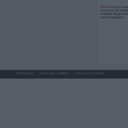
Kiosko.net
is a visu
access to the world
readable image take
each newspaper.
© Kiosko.net
Terms and Conditions
Privacy and Cookies