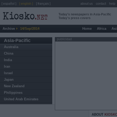
[ español ]
[ english ]
[ français ]
about us
contact
help
Today's newspapers in Asia-Pacific
Today's press covers
Archive
14/Sep/2014
Home
Africa
Asi
publicidad
Asia-Pacific
Australia
China
India
Iran
Israel
Japan
New Zealand
Philippines
United Arab Emirates
ABOUT
KIOSK