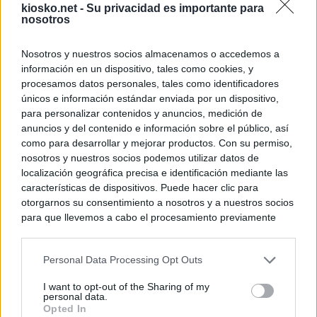
kiosko.net -
Su privacidad es importante para
nosotros
Nosotros y nuestros socios almacenamos o accedemos a
información en un dispositivo, tales como cookies, y
procesamos datos personales, tales como identificadores
únicos e información estándar enviada por un dispositivo,
para personalizar contenidos y anuncios, medición de
anuncios y del contenido e información sobre el público, así
como para desarrollar y mejorar productos. Con su permiso,
nosotros y nuestros socios podemos utilizar datos de
localización geográfica precisa e identificación mediante las
características de dispositivos. Puede hacer clic para
otorgarnos su consentimiento a nosotros y a nuestros socios
para que llevemos a cabo el procesamiento previamente
descrito. De forma alternativa, puede acceder a información
más detallada y cambiar sus preferencias antes de otorgar o
Personal Data Processing Opt Outs
negar su consentimiento. Tenga en cuenta que algún
procesamiento de sus datos personales puede no requerir
I want to opt-out of the Sharing of my
de su consentimiento, pero usted tiene el derecho de
personal data.
rechazar tal procesamiento. Sus preferencias se aplicarán
Opted In