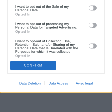
solo a este sitio web. Puede cambiar sus preferencias en
I want to opt-out of the Sale of my
cualquier momento entrando de nuevo en este sitio web o
Personal Data.
visitando nuestra política de privacidad.
Opted In
I want to opt-out of processing my
Personal Data for Targeted Advertising.
Opted In
I want to opt-out of Collection, Use,
Retention, Sale, and/or Sharing of my
Personal Data that Is Unrelated with the
Purposes for which it was collected.
Opted In
CONFIRM
Data Deletion
Data Access
Aviso legal