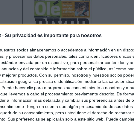
t -
Su privacidad es importante para nosotros
nuestros socios almacenamos o accedemos a información en un disposi
s, y procesamos datos personales, tales como identificadores únicos 
 estándar enviada por un dispositivo, para personalizar contenidos y a
 anuncios y del contenido e información sobre el público, así como pa
 y mejorar productos. Con su permiso, nosotros y nuestros socios podem
alización geográfica precisa e identificación mediante las característic
s. Puede hacer clic para otorgarnos su consentimiento a nosotros y a n
 que llevemos a cabo el procesamiento previamente descrito. De forma 
er a información más detallada y cambiar sus preferencias antes de o
nsentimiento. Tenga en cuenta que algún procesamiento de sus datos
querir de su consentimiento, pero usted tiene el derecho de rechazar t
to. Sus preferencias se aplicarán solo a este sitio web. Puede cambia
s en cualquier momento entrando de nuevo en este sitio web o visitan
privacidad.