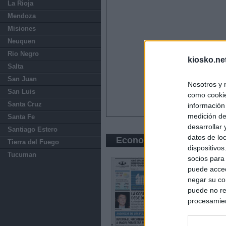
La Rioja
Mendoza
Misiones
Neuquen
Rio Negro
kiosko.ne
Salta
San Juan
Nosotros y 
San Luis
como cookie
Santa Cruz
información
medición de
Santa Fe
desarrollar
Santiago Estero
datos de loc
Economic press
Tierra del Fuego
dispositivo
Tucuman
socios para
puede acced
negar su co
puede no re
procesamien
preferencia
política de 