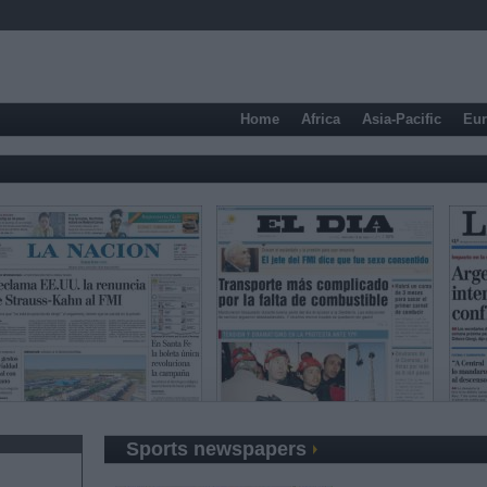
Home
Africa
Asia-Pacific
Eu
Sports newspapers