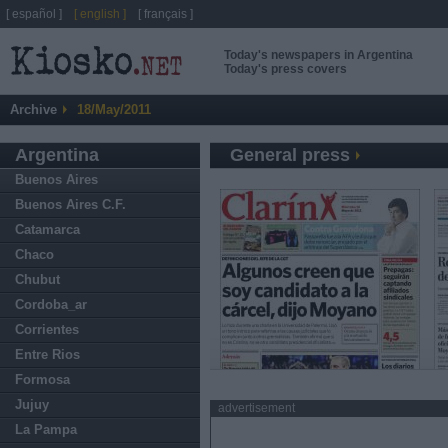
[ español ]
[ english ]
[ français ]
Today's newspapers in Argentina
Today's press covers
Archive
18/May/2011
Argentina
General press
Buenos Aires
Buenos Aires C.F.
Catamarca
Chaco
Chubut
Cordoba_ar
Corrientes
Entre Rios
Formosa
Jujuy
advertisement
La Pampa