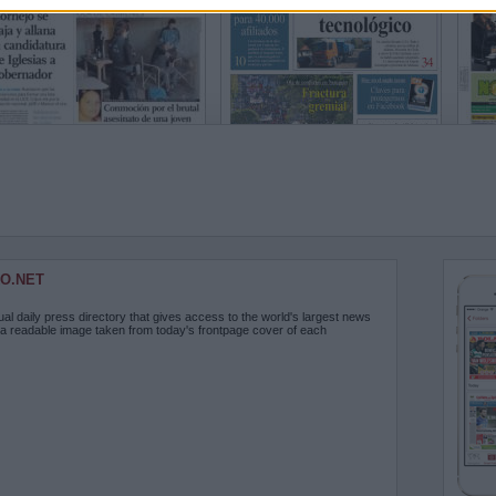
O.NET
ual daily press directory that gives access to the world's largest news
 a readable image taken from today's frontpage cover of each