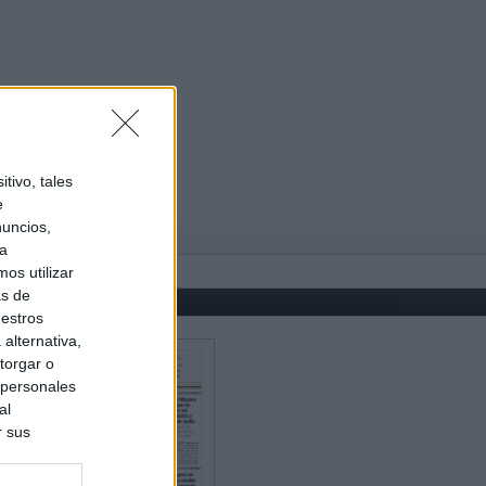
tivo, tales
e
nuncios,
ra
os utilizar
as de
uestros
alternativa,
torgar o
 personales
al
r sus
do nuestra