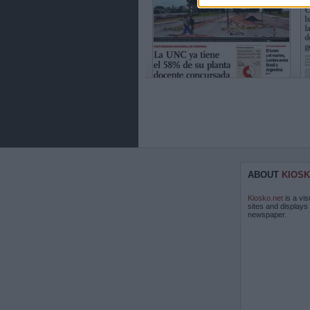
ABOUT
KIOSK
Kiosko.net
is a vis
sites and displays
newspaper.