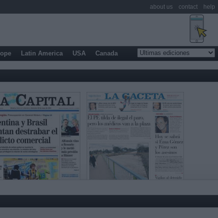
about us
contact
help
rope
Latin America
USA
Canada