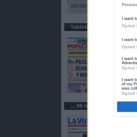
Persona
I want t
Opted 
Tabloid
I want t
Opted 
I want 
Advertis
Opted 
I want t
of my P
was col
Opted 
... 98 newspapers in Arge