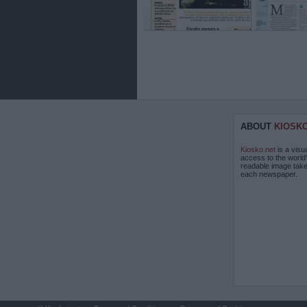
ABOUT
KIOSK
Kiosko.net
is a visu
access to the world
readable image take
each newspaper.