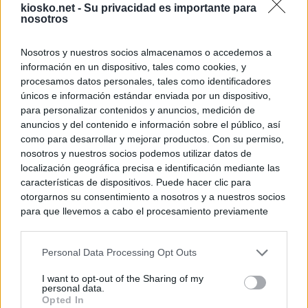
kiosko.net -
Su privacidad es importante para
nosotros
Nosotros y nuestros socios almacenamos o accedemos a
información en un dispositivo, tales como cookies, y
procesamos datos personales, tales como identificadores
únicos e información estándar enviada por un dispositivo,
para personalizar contenidos y anuncios, medición de
anuncios y del contenido e información sobre el público, así
como para desarrollar y mejorar productos. Con su permiso,
nosotros y nuestros socios podemos utilizar datos de
localización geográfica precisa e identificación mediante las
características de dispositivos. Puede hacer clic para
otorgarnos su consentimiento a nosotros y a nuestros socios
para que llevemos a cabo el procesamiento previamente
descrito. De forma alternativa, puede acceder a información
más detallada y cambiar sus preferencias antes de otorgar o
Personal Data Processing Opt Outs
negar su consentimiento. Tenga en cuenta que algún
procesamiento de sus datos personales puede no requerir
I want to opt-out of the Sharing of my
de su consentimiento, pero usted tiene el derecho de
personal data.
rechazar tal procesamiento. Sus preferencias se aplicarán
Opted In