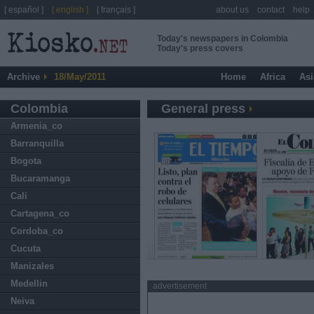
[ español ]
[ english ]
[ français ]
about us
contact
help
Today's newspapers in Colombia
Today's press covers
Archive
18/May/2011
Home
Africa
Asi
Colombia
General press
Armenia_co
Barranquilla
Bogota
Bucaramanga
Cali
Cartagena_co
Cordoba_co
Cucuta
Manizales
Medellin
advertisement
Neiva