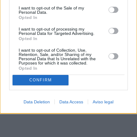
solo a este sitio web. Puede cambiar sus preferencias en
I want to opt-out of the Sale of my
cualquier momento entrando de nuevo en este sitio web o
Personal Data.
visitando nuestra política de privacidad.
Opted In
I want to opt-out of processing my
Personal Data for Targeted Advertising.
Opted In
I want to opt-out of Collection, Use,
Retention, Sale, and/or Sharing of my
Personal Data that Is Unrelated with the
Purposes for which it was collected.
Opted In
CONFIRM
Data Deletion
Data Access
Aviso legal