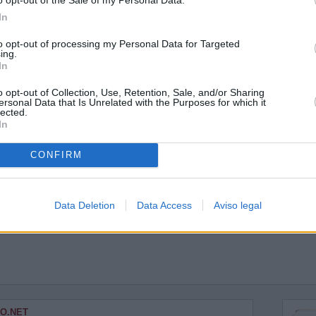
In
to opt-out of processing my Personal Data for Targeted
ing.
ntina
In
o opt-out of Collection, Use, Retention, Sale, and/or Sharing
ersonal Data that Is Unrelated with the Purposes for which it
lected.
In
CONFIRM
Data Deletion
Data Access
Aviso legal
O.NET