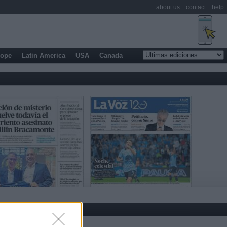
about us
contact
help
rope
Latin America
USA
Canada