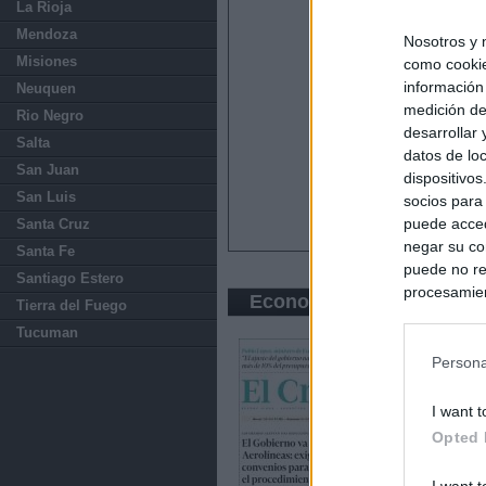
La Rioja
Mendoza
Nosotros y 
Misiones
como cookie
información
Neuquen
medición de
Rio Negro
desarrollar
Salta
datos de loc
San Juan
dispositivo
San Luis
socios para
puede acced
Santa Cruz
negar su co
Santa Fe
puede no re
Santiago Estero
procesamien
Economic press
Tierra del Fuego
preferencia
Tucuman
política de 
Persona
I want t
Opted 
I want t