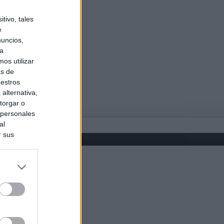
tivo, tales
e
nuncios,
ra
os utilizar
as de
uestros
alternativa,
torgar o
 personales
al
r sus
do nuestra