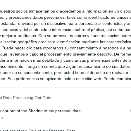
nuestros socios almacenamos o accedemos a información en un disposi
s, y procesamos datos personales, tales como identificadores únicos 
 estándar enviada por un dispositivo, para personalizar contenidos y a
 anuncios y del contenido e información sobre el público, así como pa
 y mejorar productos. Con su permiso, nosotros y nuestros socios podem
alización geográfica precisa e identificación mediante las característic
s. Puede hacer clic para otorgarnos su consentimiento a nosotros y a n
 que llevemos a cabo el procesamiento previamente descrito. De forma 
er a información más detallada y cambiar sus preferencias antes de o
nsentimiento. Tenga en cuenta que algún procesamiento de sus datos
querir de su consentimiento, pero usted tiene el derecho de rechazar t
to. Sus preferencias se aplicarán solo a este sitio web. Puede cambia
s en cualquier momento entrando de nuevo en este sitio web o visitan
privacidad.
l Data Processing Opt Outs
o opt-out of the Sharing of my personal data.
In
o opt-out of the Sale of my Personal Data.