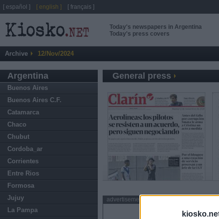
[ español ]
[ english ]
[ français ]
Today's newspapers in Argentina
Today's press covers
Archive
12/Nov/2024
Argentina
General press
Buenos Aires
Buenos Aires C.F.
Catamarca
Chaco
Chubut
Cordoba_ar
Corrientes
Entre Rios
Formosa
Jujuy
advertisement
La Pampa
kiosko.ne