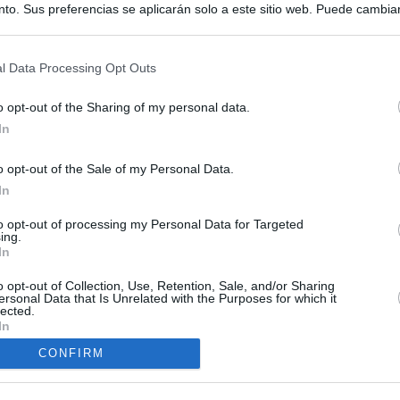
to. Sus preferencias se aplicarán solo a este sitio web. Puede cambia
s en cualquier momento entrando de nuevo en este sitio web o visitan
privacidad.
l Data Processing Opt Outs
o opt-out of the Sharing of my personal data.
In
o opt-out of the Sale of my Personal Data.
In
to opt-out of processing my Personal Data for Targeted
ing.
In
o opt-out of Collection, Use, Retention, Sale, and/or Sharing
ersonal Data that Is Unrelated with the Purposes for which it
lected.
O.NET
In
ual daily press directory that gives access to the world's largest news
CONFIRM
 a readable image taken from today's frontpage cover of each