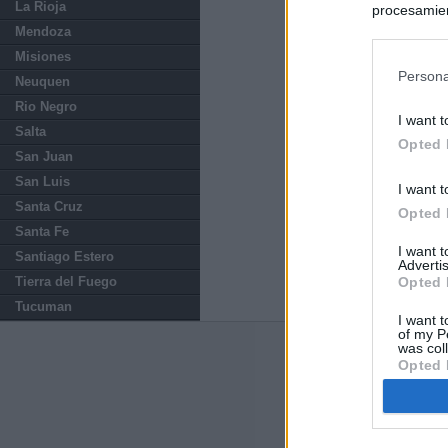
La Rioja
procesamien
preferencia
Mendoza
política de 
Misiones
Persona
Neuquen
Rio Negro
I want t
Salta
Opted 
San Juan
San Luis
I want t
Santa Cruz
Opted 
Santa Fe
I want 
Santiago Estero
Advertis
Tierra del Fuego
Opted 
Tucuman
I want t
of my P
was col
ABOUT
KIOSK
Opted 
Kiosko.net
is a vis
sites and displays
newspaper.