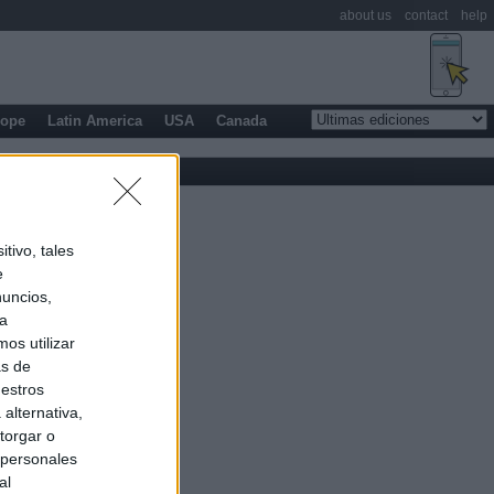
about us
contact
help
rope
Latin America
USA
Canada
tivo, tales
e
nuncios,
ra
os utilizar
as de
uestros
alternativa,
torgar o
 personales
al