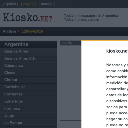
[ español ]
[ english ]
[ français ]
Today's newspapers in Argentina
Today's press covers
Archive
12/Nov/2024
publicidad
Argentina
kiosko.ne
Buenos Aires
Buenos Aires C.F.
Nosotros y 
Catamarca
como cookie
Chaco
información
Chubut
medición de
Cordoba_ar
desarrollar
Corrientes
datos de loc
dispositivo
Entre Rios
socios para
Formosa
puede acced
Jujuy
negar su co
La Pampa
puede no re