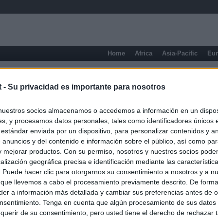
Home
Africa
Asia-Pacific
Eu
Chaco
t -
Su privacidad es importante para nosotros
nuestros socios almacenamos o accedemos a información en un disposi
s, y procesamos datos personales, tales como identificadores únicos 
 estándar enviada por un dispositivo, para personalizar contenidos y a
 anuncios y del contenido e información sobre el público, así como pa
 y mejorar productos. Con su permiso, nosotros y nuestros socios podem
alización geográfica precisa e identificación mediante las característic
s. Puede hacer clic para otorgarnos su consentimiento a nosotros y a n
 que llevemos a cabo el procesamiento previamente descrito. De forma 
er a información más detallada y cambiar sus preferencias antes de o
nsentimiento. Tenga en cuenta que algún procesamiento de sus datos
querir de su consentimiento, pero usted tiene el derecho de rechazar t