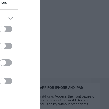
r sus
do nuestra
KIOSKO.NET APP FOR IPHONE AND IPAD
Kiosko.net for iPhone.
Access the front pages of
major newspapers around the world. A visual
experience and usability without precedents.