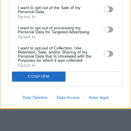
solo a este sitio web. Puede cambiar sus preferencias en
I want to opt-out of the Sale of my
cualquier momento entrando de nuevo en este sitio web o
Personal Data.
visitando nuestra política de privacidad.
Opted In
I want to opt-out of processing my
Personal Data for Targeted Advertising.
Opted In
I want to opt-out of Collection, Use,
Retention, Sale, and/or Sharing of my
Personal Data that Is Unrelated with the
Purposes for which it was collected.
Opted In
CONFIRM
Data Deletion
Data Access
Aviso legal