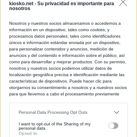
kiosko.net -
Su privacidad es importante para
nosotros
Nosotros y nuestros socios almacenamos o accedemos a
información en un dispositivo, tales como cookies, y
procesamos datos personales, tales como identificadores
únicos e información estándar enviada por un dispositivo,
para personalizar contenidos y anuncios, medición de
anuncios y del contenido e información sobre el público, así
como para desarrollar y mejorar productos. Con su permiso,
nosotros y nuestros socios podemos utilizar datos de
localización geográfica precisa e identificación mediante las
características de dispositivos. Puede hacer clic para
otorgarnos su consentimiento a nosotros y a nuestros socios
para que llevemos a cabo el procesamiento previamente
descrito. De forma alternativa, puede acceder a información
más detallada y cambiar sus preferencias antes de otorgar o
Personal Data Processing Opt Outs
negar su consentimiento. Tenga en cuenta que algún
procesamiento de sus datos personales puede no requerir
I want to opt-out of the Sharing of my
de su consentimiento, pero usted tiene el derecho de
personal data.
rechazar tal procesamiento. Sus preferencias se aplicarán
Opted In