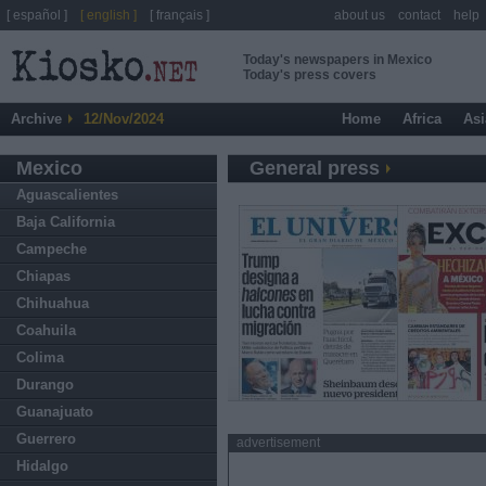
[ español ]
[ english ]
[ français ]
about us
contact
help
Today's newspapers in Mexico
Today's press covers
Archive
12/Nov/2024
Home
Africa
Asi
Mexico
General press
Aguascalientes
Baja California
Campeche
Chiapas
Chihuahua
Coahuila
Colima
Durango
Guanajuato
Guerrero
advertisement
Hidalgo