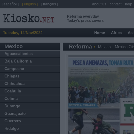
[ español ]
[ english ]
[ français ]
about us
contact
help
Reforma everyday
Today's press covers
Tuesday, 12/Nov/2024
Home
Africa
Asi
Mexico
Reforma
Mexico
Mexico Cit
Aguascalientes
Baja California
Campeche
Chiapas
Chihuahua
Coahuila
Colima
Durango
Guanajuato
Guerrero
Hidalgo