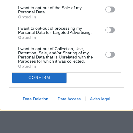
solo a este sitio web. Puede cambiar sus preferencias en
I want to opt-out of the Sale of my
cualquier momento entrando de nuevo en este sitio web o
Personal Data.
visitando nuestra política de privacidad.
Opted In
I want to opt-out of processing my
Personal Data for Targeted Advertising.
Opted In
I want to opt-out of Collection, Use,
Retention, Sale, and/or Sharing of my
Personal Data that Is Unrelated with the
Purposes for which it was collected.
Opted In
CONFIRM
Data Deletion
Data Access
Aviso legal