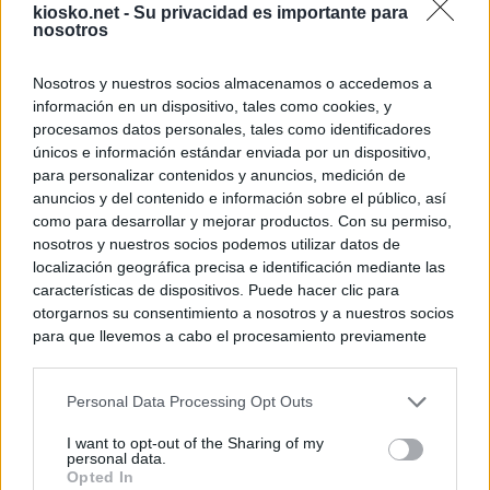
kiosko.net -
Su privacidad es importante para
nosotros
© Kiosko.net
Terms and Conditions
Privacy and Cookies
Nosotros y nuestros socios almacenamos o accedemos a
información en un dispositivo, tales como cookies, y
procesamos datos personales, tales como identificadores
únicos e información estándar enviada por un dispositivo,
para personalizar contenidos y anuncios, medición de
anuncios y del contenido e información sobre el público, así
como para desarrollar y mejorar productos. Con su permiso,
nosotros y nuestros socios podemos utilizar datos de
localización geográfica precisa e identificación mediante las
características de dispositivos. Puede hacer clic para
otorgarnos su consentimiento a nosotros y a nuestros socios
para que llevemos a cabo el procesamiento previamente
descrito. De forma alternativa, puede acceder a información
más detallada y cambiar sus preferencias antes de otorgar o
Personal Data Processing Opt Outs
negar su consentimiento. Tenga en cuenta que algún
procesamiento de sus datos personales puede no requerir
I want to opt-out of the Sharing of my
de su consentimiento, pero usted tiene el derecho de
personal data.
rechazar tal procesamiento. Sus preferencias se aplicarán
Opted In