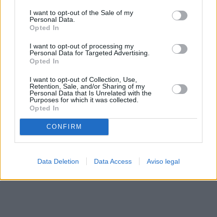
solo a este sitio web. Puede cambiar sus preferencias en
I want to opt-out of the Sale of my
cualquier momento entrando de nuevo en este sitio web o
Personal Data.
visitando nuestra política de privacidad.
Opted In
I want to opt-out of processing my
Personal Data for Targeted Advertising.
Opted In
I want to opt-out of Collection, Use,
Retention, Sale, and/or Sharing of my
Personal Data that Is Unrelated with the
Purposes for which it was collected.
Opted In
CONFIRM
Data Deletion
Data Access
Aviso legal