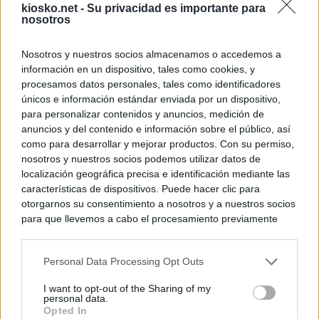
kiosko.net -
Su privacidad es importante para
nosotros
Nosotros y nuestros socios almacenamos o accedemos a
información en un dispositivo, tales como cookies, y
procesamos datos personales, tales como identificadores
únicos e información estándar enviada por un dispositivo,
para personalizar contenidos y anuncios, medición de
anuncios y del contenido e información sobre el público, así
como para desarrollar y mejorar productos. Con su permiso,
nosotros y nuestros socios podemos utilizar datos de
localización geográfica precisa e identificación mediante las
características de dispositivos. Puede hacer clic para
otorgarnos su consentimiento a nosotros y a nuestros socios
para que llevemos a cabo el procesamiento previamente
descrito. De forma alternativa, puede acceder a información
más detallada y cambiar sus preferencias antes de otorgar o
Personal Data Processing Opt Outs
negar su consentimiento. Tenga en cuenta que algún
procesamiento de sus datos personales puede no requerir
I want to opt-out of the Sharing of my
de su consentimiento, pero usted tiene el derecho de
personal data.
rechazar tal procesamiento. Sus preferencias se aplicarán
Opted In