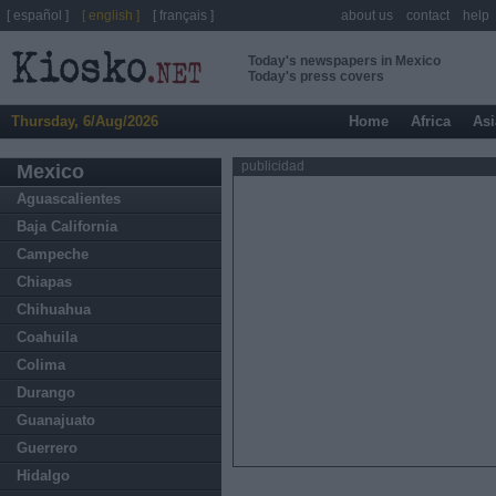
[ español ]
[ english ]
[ français ]
about us
contact
help
Today's newspapers in Mexico
Today's press covers
Thursday, 6/Aug/2026
Home
Africa
Asi
publicidad
Mexico
Aguascalientes
Baja California
Campeche
Chiapas
Chihuahua
Coahuila
Colima
Durango
Guanajuato
Guerrero
Hidalgo