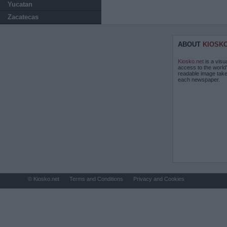
Yucatan
Zacatecas
ABOUT
KIOSK
Kiosko.net
is a visu
access to the world
readable image take
each newspaper.
© Kiosko.net
Terms and Conditions
Privacy and Cookies