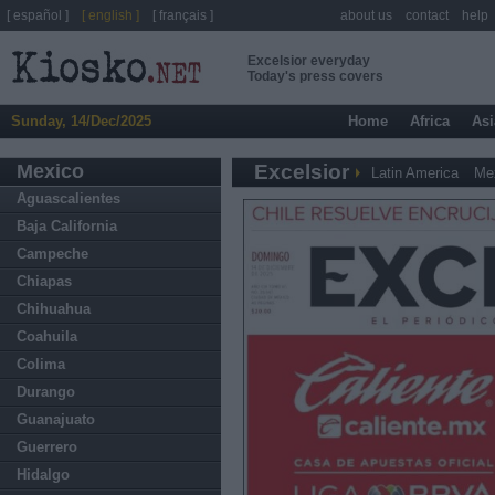
[ español ]
[ english ]
[ français ]
about us
contact
help
Excelsior everyday
Today's press covers
Sunday, 14/Dec/2025
Home
Africa
Asi
Mexico
Excelsior
Latin America
Me
Aguascalientes
Baja California
Campeche
Chiapas
Chihuahua
Coahuila
Colima
Durango
Guanajuato
Guerrero
Hidalgo