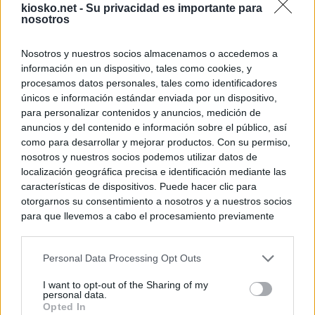
kiosko.net -
Su privacidad es importante para
nosotros
Nosotros y nuestros socios almacenamos o accedemos a
información en un dispositivo, tales como cookies, y
procesamos datos personales, tales como identificadores
únicos e información estándar enviada por un dispositivo,
para personalizar contenidos y anuncios, medición de
anuncios y del contenido e información sobre el público, así
como para desarrollar y mejorar productos. Con su permiso,
nosotros y nuestros socios podemos utilizar datos de
localización geográfica precisa e identificación mediante las
características de dispositivos. Puede hacer clic para
otorgarnos su consentimiento a nosotros y a nuestros socios
para que llevemos a cabo el procesamiento previamente
descrito. De forma alternativa, puede acceder a información
más detallada y cambiar sus preferencias antes de otorgar o
Personal Data Processing Opt Outs
negar su consentimiento. Tenga en cuenta que algún
procesamiento de sus datos personales puede no requerir
I want to opt-out of the Sharing of my
de su consentimiento, pero usted tiene el derecho de
personal data.
rechazar tal procesamiento. Sus preferencias se aplicarán
Opted In