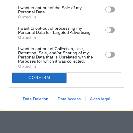
solo a este sitio web. Puede cambiar sus preferencias en
I want to opt-out of the Sale of my
cualquier momento entrando de nuevo en este sitio web o
Personal Data.
visitando nuestra política de privacidad.
Opted In
I want to opt-out of processing my
Personal Data for Targeted Advertising.
Opted In
I want to opt-out of Collection, Use,
Retention, Sale, and/or Sharing of my
Personal Data that Is Unrelated with the
Purposes for which it was collected.
Opted In
CONFIRM
Data Deletion
Data Access
Aviso legal