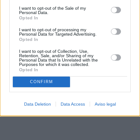
solo a este sitio web. Puede cambiar sus preferencias en
I want to opt-out of the Sale of my
cualquier momento entrando de nuevo en este sitio web o
Personal Data.
visitando nuestra política de privacidad.
Opted In
I want to opt-out of processing my
Personal Data for Targeted Advertising.
Opted In
I want to opt-out of Collection, Use,
Retention, Sale, and/or Sharing of my
Personal Data that Is Unrelated with the
Purposes for which it was collected.
Opted In
CONFIRM
Data Deletion
Data Access
Aviso legal