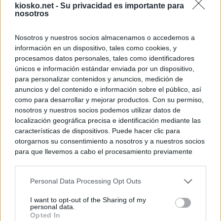
kiosko.net -
Su privacidad es importante para
nosotros
Nosotros y nuestros socios almacenamos o accedemos a
información en un dispositivo, tales como cookies, y
procesamos datos personales, tales como identificadores
únicos e información estándar enviada por un dispositivo,
para personalizar contenidos y anuncios, medición de
anuncios y del contenido e información sobre el público, así
como para desarrollar y mejorar productos. Con su permiso,
nosotros y nuestros socios podemos utilizar datos de
localización geográfica precisa e identificación mediante las
características de dispositivos. Puede hacer clic para
otorgarnos su consentimiento a nosotros y a nuestros socios
para que llevemos a cabo el procesamiento previamente
descrito. De forma alternativa, puede acceder a información
más detallada y cambiar sus preferencias antes de otorgar o
Personal Data Processing Opt Outs
negar su consentimiento. Tenga en cuenta que algún
procesamiento de sus datos personales puede no requerir
I want to opt-out of the Sharing of my
de su consentimiento, pero usted tiene el derecho de
personal data.
rechazar tal procesamiento. Sus preferencias se aplicarán
Opted In