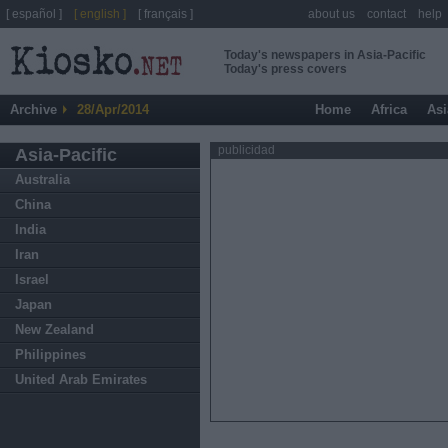
[ español ]
[ english ]
[ français ]
about us
contact
help
Today's newspapers in Asia-Pacific
Today's press covers
Archive
28/Apr/2014
Home
Africa
Asi
publicidad
Asia-Pacific
Australia
China
India
Iran
Israel
Japan
New Zealand
Philippines
United Arab Emirates