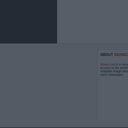
ABOUT
KIOSK
Kiosko.net
is a visu
access to the world
readable image take
each newspaper.