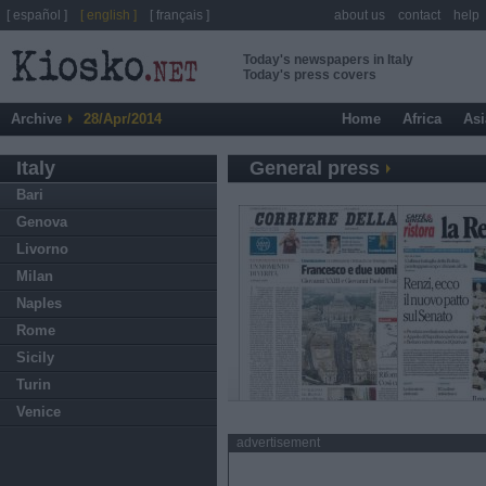
[ español ]
[ english ]
[ français ]
about us
contact
help
Today's newspapers in Italy
Today's press covers
Archive
28/Apr/2014
Home
Africa
Asi
Italy
General press
Bari
Genova
Livorno
Milan
Naples
Rome
Sicily
Turin
Venice
advertisement