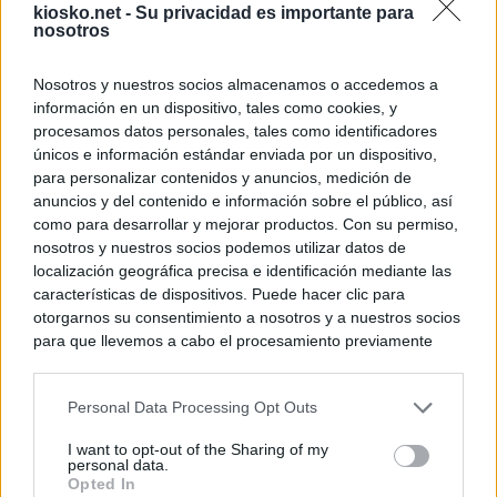
kiosko.net -
Su privacidad es importante para
nosotros
Nosotros y nuestros socios almacenamos o accedemos a
información en un dispositivo, tales como cookies, y
procesamos datos personales, tales como identificadores
únicos e información estándar enviada por un dispositivo,
para personalizar contenidos y anuncios, medición de
anuncios y del contenido e información sobre el público, así
como para desarrollar y mejorar productos. Con su permiso,
nosotros y nuestros socios podemos utilizar datos de
localización geográfica precisa e identificación mediante las
características de dispositivos. Puede hacer clic para
otorgarnos su consentimiento a nosotros y a nuestros socios
para que llevemos a cabo el procesamiento previamente
descrito. De forma alternativa, puede acceder a información
más detallada y cambiar sus preferencias antes de otorgar o
Personal Data Processing Opt Outs
negar su consentimiento. Tenga en cuenta que algún
procesamiento de sus datos personales puede no requerir
I want to opt-out of the Sharing of my
de su consentimiento, pero usted tiene el derecho de
personal data.
rechazar tal procesamiento. Sus preferencias se aplicarán
Opted In