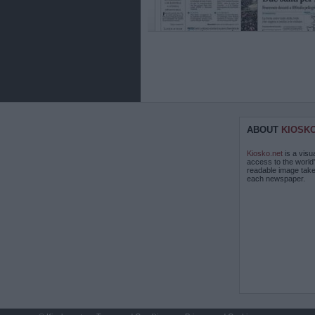
ABOUT
KIOSK
Kiosko.net
is a visu
access to the world
readable image take
each newspaper.