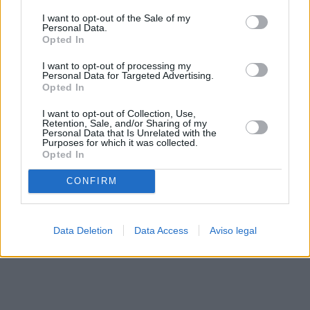
solo a este sitio web. Puede cambiar sus preferencias en
I want to opt-out of the Sale of my
cualquier momento entrando de nuevo en este sitio web o
Personal Data.
visitando nuestra política de privacidad.
Opted In
I want to opt-out of processing my
Personal Data for Targeted Advertising.
Opted In
I want to opt-out of Collection, Use,
Retention, Sale, and/or Sharing of my
Personal Data that Is Unrelated with the
Purposes for which it was collected.
Opted In
CONFIRM
Data Deletion
Data Access
Aviso legal