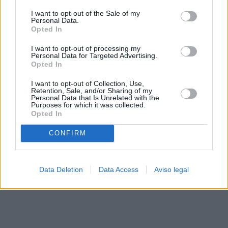
solo a este sitio web. Puede cambiar sus preferencias en
I want to opt-out of the Sale of my
cualquier momento entrando de nuevo en este sitio web o
Personal Data.
visitando nuestra política de privacidad.
Opted In
I want to opt-out of processing my
Personal Data for Targeted Advertising.
Opted In
I want to opt-out of Collection, Use,
Retention, Sale, and/or Sharing of my
Personal Data that Is Unrelated with the
Purposes for which it was collected.
Opted In
CONFIRM
Data Deletion
Data Access
Aviso legal