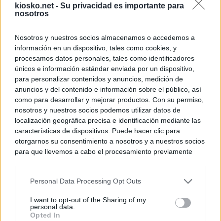
kiosko.net -
Su privacidad es importante para
nosotros
Nosotros y nuestros socios almacenamos o accedemos a
información en un dispositivo, tales como cookies, y
procesamos datos personales, tales como identificadores
únicos e información estándar enviada por un dispositivo,
para personalizar contenidos y anuncios, medición de
anuncios y del contenido e información sobre el público, así
como para desarrollar y mejorar productos. Con su permiso,
nosotros y nuestros socios podemos utilizar datos de
localización geográfica precisa e identificación mediante las
características de dispositivos. Puede hacer clic para
otorgarnos su consentimiento a nosotros y a nuestros socios
para que llevemos a cabo el procesamiento previamente
descrito. De forma alternativa, puede acceder a información
más detallada y cambiar sus preferencias antes de otorgar o
Personal Data Processing Opt Outs
negar su consentimiento. Tenga en cuenta que algún
procesamiento de sus datos personales puede no requerir
I want to opt-out of the Sharing of my
de su consentimiento, pero usted tiene el derecho de
personal data.
rechazar tal procesamiento. Sus preferencias se aplicarán
Opted In