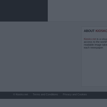
ABOUT
KIOSK
Kiosko.net
is a visu
access to the world
readable image take
each newspaper.
© Kiosko.net
Terms and Conditions
Privacy and Cookies