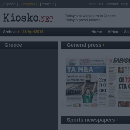
[ español ]
[ english ]
[ français ]
about us
contact
help
Today's newspapers in Greece
Today's press covers
Archive
28/Apr/2014
Home
Africa
Asi
Greece
General press
Sports newspapers