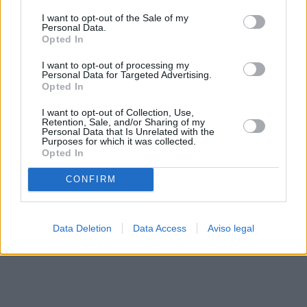
solo a este sitio web. Puede cambiar sus preferencias en
I want to opt-out of the Sale of my
cualquier momento entrando de nuevo en este sitio web o
Personal Data.
visitando nuestra política de privacidad.
Opted In
I want to opt-out of processing my
Personal Data for Targeted Advertising.
Opted In
I want to opt-out of Collection, Use,
Retention, Sale, and/or Sharing of my
Personal Data that Is Unrelated with the
Purposes for which it was collected.
Opted In
CONFIRM
Data Deletion
Data Access
Aviso legal