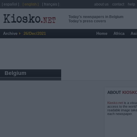
[ español ]
[ english ]
[ français ]
about us
contact
help
Today's newspapers in Belgium
Today's press covers
Archive
26/Dec/2021
Home
Africa
Asi
Belgium
ABOUT
KIOSK
Kiosko.net
is a visu
access to the world
readable image take
each newspaper.