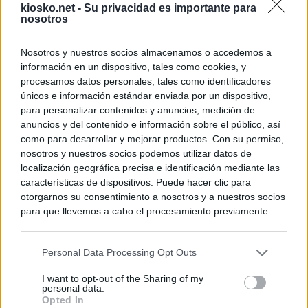
kiosko.net -
Su privacidad es importante para
nosotros
Nosotros y nuestros socios almacenamos o accedemos a
información en un dispositivo, tales como cookies, y
procesamos datos personales, tales como identificadores
únicos e información estándar enviada por un dispositivo,
para personalizar contenidos y anuncios, medición de
anuncios y del contenido e información sobre el público, así
como para desarrollar y mejorar productos. Con su permiso,
nosotros y nuestros socios podemos utilizar datos de
localización geográfica precisa e identificación mediante las
características de dispositivos. Puede hacer clic para
otorgarnos su consentimiento a nosotros y a nuestros socios
para que llevemos a cabo el procesamiento previamente
descrito. De forma alternativa, puede acceder a información
más detallada y cambiar sus preferencias antes de otorgar o
Personal Data Processing Opt Outs
negar su consentimiento. Tenga en cuenta que algún
procesamiento de sus datos personales puede no requerir
I want to opt-out of the Sharing of my
de su consentimiento, pero usted tiene el derecho de
personal data.
rechazar tal procesamiento. Sus preferencias se aplicarán
Opted In