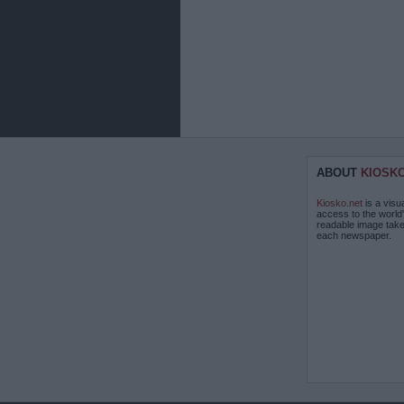
ABOUT
KIOSK
Kiosko.net
is a visu
access to the world
readable image take
each newspaper.