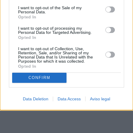
solo a este sitio web. Puede cambiar sus preferencias en
I want to opt-out of the Sale of my
cualquier momento entrando de nuevo en este sitio web o
Personal Data.
visitando nuestra política de privacidad.
Opted In
I want to opt-out of processing my
Personal Data for Targeted Advertising.
Opted In
I want to opt-out of Collection, Use,
Retention, Sale, and/or Sharing of my
Personal Data that Is Unrelated with the
Purposes for which it was collected.
Opted In
CONFIRM
Data Deletion
Data Access
Aviso legal