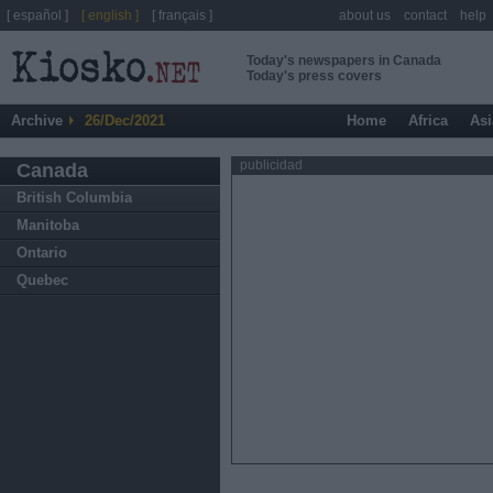
[ español ]
[ english ]
[ français ]
about us
contact
help
Today's newspapers in Canada
Today's press covers
Archive
26/Dec/2021
Home
Africa
Asi
publicidad
Canada
British Columbia
Manitoba
Ontario
Quebec