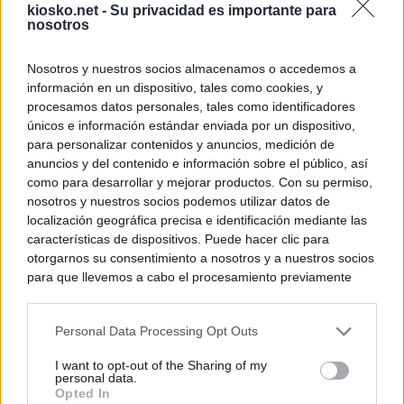
kiosko.net -
Su privacidad es importante para
nosotros
Nosotros y nuestros socios almacenamos o accedemos a
información en un dispositivo, tales como cookies, y
procesamos datos personales, tales como identificadores
únicos e información estándar enviada por un dispositivo,
para personalizar contenidos y anuncios, medición de
anuncios y del contenido e información sobre el público, así
como para desarrollar y mejorar productos. Con su permiso,
nosotros y nuestros socios podemos utilizar datos de
localización geográfica precisa e identificación mediante las
características de dispositivos. Puede hacer clic para
otorgarnos su consentimiento a nosotros y a nuestros socios
para que llevemos a cabo el procesamiento previamente
descrito. De forma alternativa, puede acceder a información
más detallada y cambiar sus preferencias antes de otorgar o
Personal Data Processing Opt Outs
negar su consentimiento. Tenga en cuenta que algún
procesamiento de sus datos personales puede no requerir
I want to opt-out of the Sharing of my
de su consentimiento, pero usted tiene el derecho de
personal data.
rechazar tal procesamiento. Sus preferencias se aplicarán
Opted In