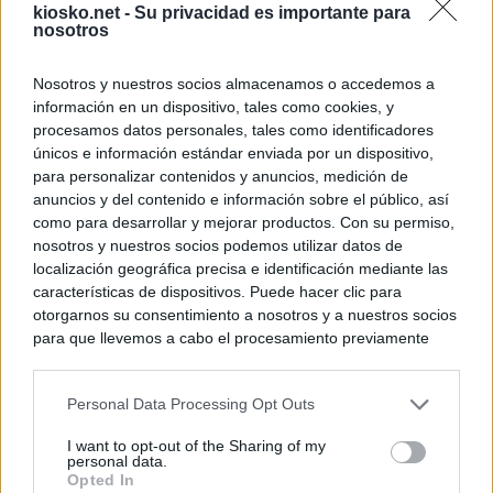
kiosko.net -
Su privacidad es importante para
nosotros
Nosotros y nuestros socios almacenamos o accedemos a
información en un dispositivo, tales como cookies, y
procesamos datos personales, tales como identificadores
únicos e información estándar enviada por un dispositivo,
para personalizar contenidos y anuncios, medición de
anuncios y del contenido e información sobre el público, así
como para desarrollar y mejorar productos. Con su permiso,
nosotros y nuestros socios podemos utilizar datos de
localización geográfica precisa e identificación mediante las
características de dispositivos. Puede hacer clic para
otorgarnos su consentimiento a nosotros y a nuestros socios
para que llevemos a cabo el procesamiento previamente
descrito. De forma alternativa, puede acceder a información
más detallada y cambiar sus preferencias antes de otorgar o
Personal Data Processing Opt Outs
negar su consentimiento. Tenga en cuenta que algún
procesamiento de sus datos personales puede no requerir
I want to opt-out of the Sharing of my
de su consentimiento, pero usted tiene el derecho de
personal data.
rechazar tal procesamiento. Sus preferencias se aplicarán
Opted In