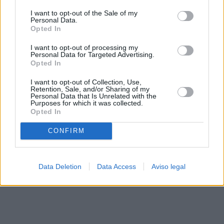
solo a este sitio web. Puede cambiar sus preferencias en
I want to opt-out of the Sale of my
cualquier momento entrando de nuevo en este sitio web o
Personal Data.
visitando nuestra política de privacidad.
Opted In
I want to opt-out of processing my
Personal Data for Targeted Advertising.
Opted In
I want to opt-out of Collection, Use,
Retention, Sale, and/or Sharing of my
Personal Data that Is Unrelated with the
Purposes for which it was collected.
Opted In
CONFIRM
Data Deletion
Data Access
Aviso legal