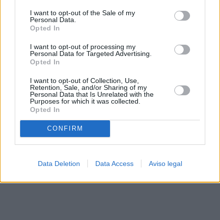
solo a este sitio web. Puede cambiar sus preferencias en
I want to opt-out of the Sale of my
cualquier momento entrando de nuevo en este sitio web o
Personal Data.
visitando nuestra política de privacidad.
Opted In
I want to opt-out of processing my
Personal Data for Targeted Advertising.
Opted In
I want to opt-out of Collection, Use,
Retention, Sale, and/or Sharing of my
Personal Data that Is Unrelated with the
Purposes for which it was collected.
Opted In
CONFIRM
Data Deletion
Data Access
Aviso legal