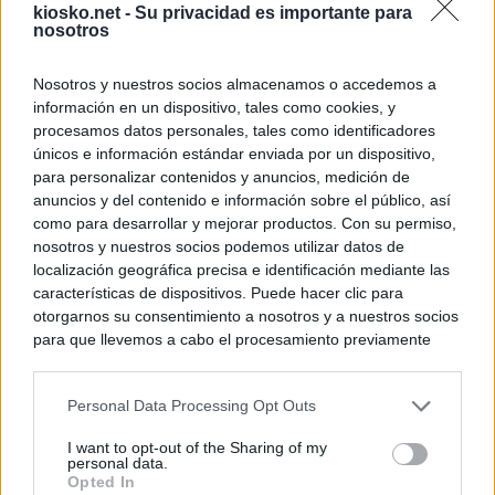
kiosko.net -
Su privacidad es importante para
nosotros
Nosotros y nuestros socios almacenamos o accedemos a
información en un dispositivo, tales como cookies, y
procesamos datos personales, tales como identificadores
únicos e información estándar enviada por un dispositivo,
para personalizar contenidos y anuncios, medición de
anuncios y del contenido e información sobre el público, así
como para desarrollar y mejorar productos. Con su permiso,
nosotros y nuestros socios podemos utilizar datos de
localización geográfica precisa e identificación mediante las
características de dispositivos. Puede hacer clic para
otorgarnos su consentimiento a nosotros y a nuestros socios
para que llevemos a cabo el procesamiento previamente
descrito. De forma alternativa, puede acceder a información
más detallada y cambiar sus preferencias antes de otorgar o
Personal Data Processing Opt Outs
negar su consentimiento. Tenga en cuenta que algún
procesamiento de sus datos personales puede no requerir
I want to opt-out of the Sharing of my
de su consentimiento, pero usted tiene el derecho de
personal data.
rechazar tal procesamiento. Sus preferencias se aplicarán
Opted In