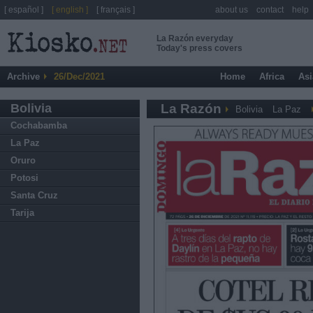
[ español ]
[ english ]
[ français ]
about us
contact
help
La Razón everyday
Today's press covers
Archive
26/Dec/2021
Home
Africa
Asi
Bolivia
La Razón
Bolivia
La Paz
Cochabamba
La Paz
Oruro
Potosi
Santa Cruz
Tarija