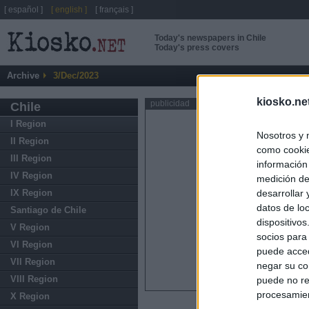
[ español ]
[ english ]
[ français ]
Today's newspapers in Chile
Today's press covers
Archive
3/Dec/2023
kiosko.ne
publicidad
Chile
I Region
Nosotros y 
II Region
como cookie
III Region
información
IV Region
medición de
IX Region
desarrollar
datos de loc
Santiago de Chile
dispositivo
V Region
socios para
VI Region
puede acced
VII Region
negar su co
VIII Region
puede no re
procesamien
X Region