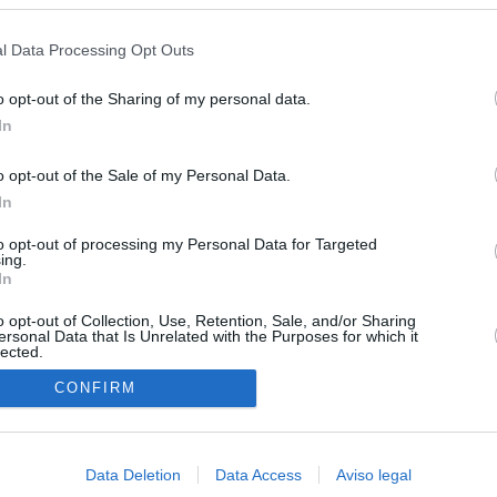
s en cualquier momento entrando de nuevo en este sitio web o visitan
privacidad.
l Data Processing Opt Outs
o opt-out of the Sharing of my personal data.
In
o opt-out of the Sale of my Personal Data.
In
O.NET
to opt-out of processing my Personal Data for Targeted
ual daily press directory that gives access to the world's largest news
ing.
 a readable image taken from today's frontpage cover of each
In
o opt-out of Collection, Use, Retention, Sale, and/or Sharing
ersonal Data that Is Unrelated with the Purposes for which it
lected.
In
CONFIRM
Data Deletion
Data Access
Aviso legal