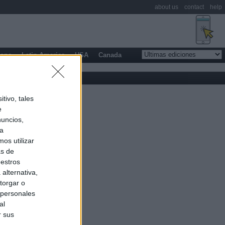
about us
contact
help
rope
Latin America
USA
Canada
tivo, tales
e
nuncios,
ra
os utilizar
as de
uestros
alternativa,
torgar o
 personales
al
r sus