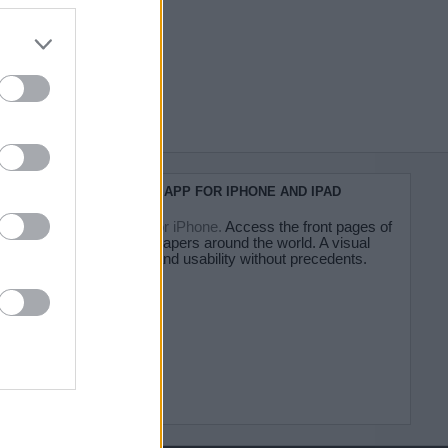
do nuestra
KIOSKO.NET APP FOR IPHONE AND IPAD
Kiosko.net for iPhone.
Access the front pages of
major newspapers around the world. A visual
experience and usability without precedents.