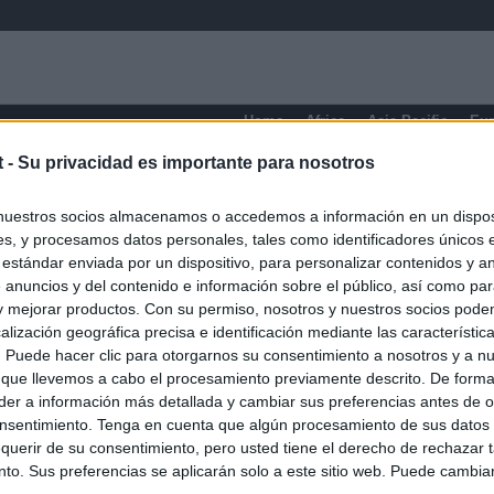
Home
Africa
Asia-Pacific
Eu
t -
Su privacidad es importante para nosotros
I Region
nuestros socios almacenamos o accedemos a información en un disposi
s, y procesamos datos personales, tales como identificadores únicos 
 estándar enviada por un dispositivo, para personalizar contenidos y a
 anuncios y del contenido e información sobre el público, así como pa
 y mejorar productos. Con su permiso, nosotros y nuestros socios podem
alización geográfica precisa e identificación mediante las característic
s. Puede hacer clic para otorgarnos su consentimiento a nosotros y a n
 que llevemos a cabo el procesamiento previamente descrito. De forma 
er a información más detallada y cambiar sus preferencias antes de o
nsentimiento. Tenga en cuenta que algún procesamiento de sus datos
querir de su consentimiento, pero usted tiene el derecho de rechazar t
to. Sus preferencias se aplicarán solo a este sitio web. Puede cambia